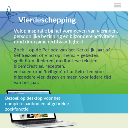
Home
Volop inspiratie bij het vormgeven van vieringen,
persoonlijke bezinning en bijzondere activiteiten
Over Creaties
rond duurzame rechtvaardigheid
Over Vieren
Zoek – op de Periode van het Kerkelijk Jaar of
het Seizoen of vind op Thema – gebeden,
Over Eten
gedichten, liederen, meditatieve teksten,
bloemcreaties, recepten,
Over Activiteiten
verhalen rond ‘heiligen’, of activiteiten voor
bijzondere vier-dagen en meer, voor iedere tijd
Inzenden
van het jaar.
Over ons
Bezoek op desktop voor het
Privacybeleid
complete aanbod en uitgebreide
Redactiestatuut
zoekfunctie!
log in
KIES JE THEMA