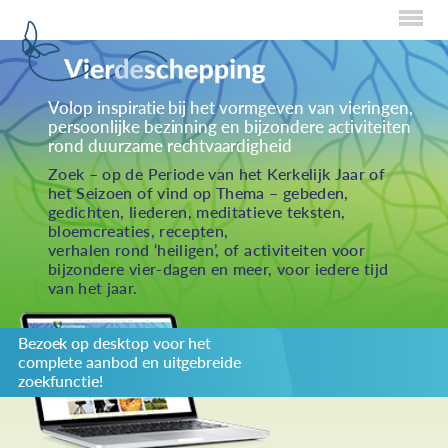
Home
Volop inspiratie bij het vormgeven van vieringen,
persoonlijke bezinning en bijzondere activiteiten
Over Creaties
rond duurzame rechtvaardigheid
Over Vieren
Zoek – op de Periode van het Kerkelijk Jaar of
het Seizoen of vind op Thema – gebeden,
Over Eten
gedichten, liederen, meditatieve teksten,
bloemcreaties, recepten,
Over Activiteiten
verhalen rond ‘heiligen’, of activiteiten voor
bijzondere vier-dagen en meer, voor iedere tijd
Inzenden
van het jaar.
Over ons
Bezoek op desktop voor het
Privacybeleid
complete aanbod en uitgebreide
Redactiestatuut
zoekfunctie!
log in
KIES JE THEMA