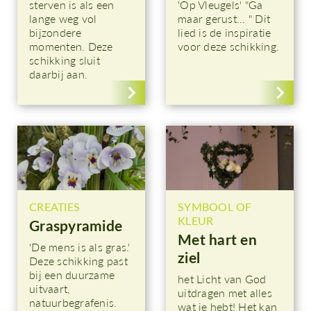
sterven is als een
'Op Vleugels' "Ga
lange weg vol
maar gerust... " Dit
bijzondere
lied is de inspiratie
momenten. Deze
voor deze schikking.
schikking sluit
daarbij aan.
CREATIES
SYMBOOL OF
KLEUR
Graspyramide
Met hart en
'De mens is als gras.'
ziel
Deze schikking past
bij een duurzame
het Licht van God
uitvaart,
uitdragen met alles
natuurbegrafenis.
wat je hebt! Het kan