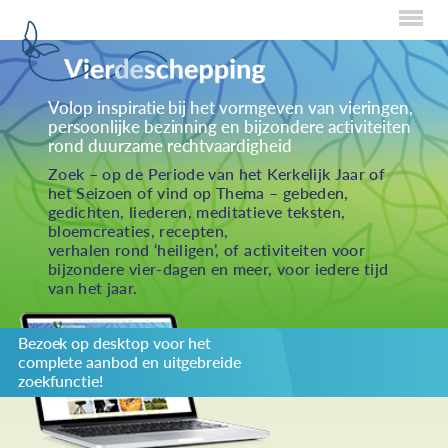
Home
Volop inspiratie bij het vormgeven van vieringen,
persoonlijke bezinning en bijzondere activiteiten
Over Creaties
rond duurzame rechtvaardigheid
Over Vieren
Zoek – op de Periode van het Kerkelijk Jaar of
het Seizoen of vind op Thema – gebeden,
Over Eten
gedichten, liederen, meditatieve teksten,
bloemcreaties, recepten,
Over Activiteiten
verhalen rond ‘heiligen’, of activiteiten voor
bijzondere vier-dagen en meer, voor iedere tijd
Inzenden
van het jaar.
Over ons
Bezoek op desktop voor het
Privacybeleid
complete aanbod en uitgebreide
Redactiestatuut
zoekfunctie!
log in
KIES JE THEMA