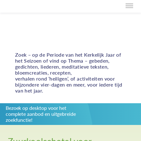
Home
Volop inspiratie bij het vormgeven van vieringen,
persoonlijke bezinning en bijzondere activiteiten
Over Creaties
rond duurzame rechtvaardigheid
Over Vieren
Zoek – op de Periode van het Kerkelijk Jaar of
het Seizoen of vind op Thema – gebeden,
Over Eten
gedichten, liederen, meditatieve teksten,
bloemcreaties, recepten,
Over Activiteiten
verhalen rond ‘heiligen’, of activiteiten voor
bijzondere vier-dagen en meer, voor iedere tijd
Inzenden
van het jaar.
Over ons
Bezoek op desktop voor het
Privacybeleid
complete aanbod en uitgebreide
Redactiestatuut
zoekfunctie!
log in