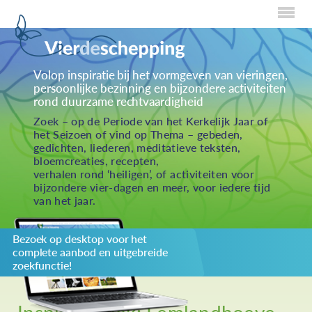
Home
Volop inspiratie bij het vormgeven van vieringen,
persoonlijke bezinning en bijzondere activiteiten
Over Creaties
rond duurzame rechtvaardigheid
Over Vieren
Zoek – op de Periode van het Kerkelijk Jaar of
het Seizoen of vind op Thema – gebeden,
Over Eten
gedichten, liederen, meditatieve teksten,
bloemcreaties, recepten,
Over Activiteiten
verhalen rond ‘heiligen’, of activiteiten voor
bijzondere vier-dagen en meer, voor iedere tijd
Inzenden
van het jaar.
Over ons
Bezoek op desktop voor het
Privacybeleid
complete aanbod en uitgebreide
Redactiestatuut
zoekfunctie!
log in