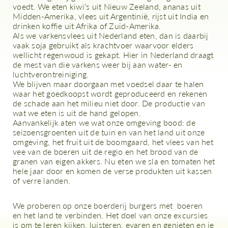
voedt. We eten kiwi’s uit Nieuw Zeeland, ananas uit
Midden-Amerika, vlees uit Argentinië, rijst uit India en
drinken koffie uit Afrika of Zuid-Amerika.
Als we varkensvlees uit Nederland eten, dan is daarbij
vaak soja gebruikt als krachtvoer waarvoor elders
wellicht regenwoud is gekapt. Hier in Nederland draagt
de mest van die varkens weer bij aan water- en
luchtverontreiniging.
We blijven maar doorgaan met voedsel daar te halen
waar het goedkoopst wordt geproduceerd en rekenen
de schade aan het milieu niet door. De productie van
wat we eten is uit de hand gelopen.
Aanvankelijk aten we wat onze omgeving bood: de
seizoensgroenten uit de tuin en van het land uit onze
omgeving, het fruit uit de boomgaard, het vlees van het
vee van de boeren uit de regio en het brood van de
granen van eigen akkers. Nu eten we sla en tomaten het
hele jaar door en komen de verse produkten uit kassen
of verre landen.
We proberen op onze boerderij burgers met boeren
en het land te verbinden. Het doel van onze excursies
is om te leren kijken, luisteren, evaren en genieten en je