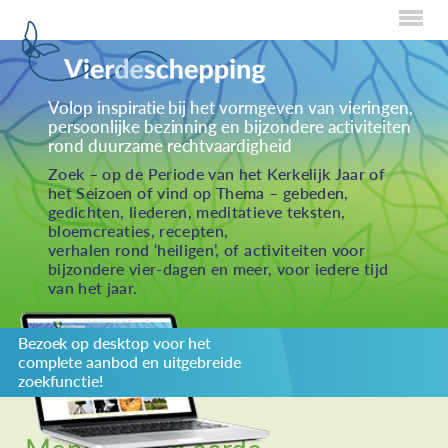
Home
Volop inspiratie bij het vormgeven van vieringen,
persoonlijke bezinning en bijzondere activiteiten
Over Creaties
rond duurzame rechtvaardigheid
Over Vieren
Zoek – op de Periode van het Kerkelijk Jaar of
het Seizoen of vind op Thema – gebeden,
Over Eten
gedichten, liederen, meditatieve teksten,
bloemcreaties, recepten,
Over Activiteiten
verhalen rond ‘heiligen’, of activiteiten voor
bijzondere vier-dagen en meer, voor iedere tijd
Inzenden
van het jaar.
Over ons
Bezoek op desktop voor het
Privacybeleid
complete aanbod en uitgebreide
Redactiestatuut
zoekfunctie!
log in