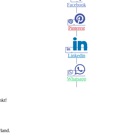
Facebook
Pinterest
Linkedin
Whatsapp
nkt!
rland.