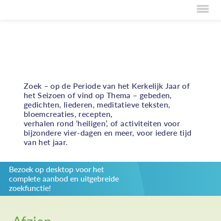
Home
Volop inspiratie bij het vormgeven van vieringen,
persoonlijke bezinning en bijzondere activiteiten
Over Creaties
rond duurzame rechtvaardigheid
Over Vieren
Zoek – op de Periode van het Kerkelijk Jaar of
het Seizoen of vind op Thema – gebeden,
Over Eten
gedichten, liederen, meditatieve teksten,
bloemcreaties, recepten,
Over Activiteiten
verhalen rond ‘heiligen’, of activiteiten voor
bijzondere vier-dagen en meer, voor iedere tijd
Inzenden
van het jaar.
Over ons
Bezoek op desktop voor het
Privacybeleid
complete aanbod en uitgebreide
Redactiestatuut
zoekfunctie!
log in