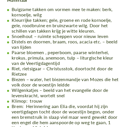
Buigzame takken om vormen mee te maken: berk,
kornoelje, wilg
Kleurrijke takken; gele, groene en rode kornoelje,
gele, roodbruine en bruinzwarte wilg. Door het
schillen van takken krijg je witte kleuren.
Snoeihout – ruimte scheppen voor nieuw leven
Distels en doornen, braam, roos, acacia etc. – beeld
van lijden
Paarse bloemen , peperboom, paarse winterhei,
krokus, primula, anemoon, tulp – liturgische kleur
van de Veertigdagentijd
Riet, rietsigaar – Christusstok, doortocht door de
Rietzee
Biezen – water, het biezenmandje van Mozes die het
volk door de woestijn leidde
Wilgenkatjes – beeld van het evangelie door de
levenskracht, wortelt snel
Klimop: trouw
Brem: Herinnering aan Elia die, voordat hij zijn
veertigdagen tocht door de woestijn begon, onder
een bremstruik in slaap viel maar werd gewekt door
een engel die hem aanspoorde op weg te gaan, 1