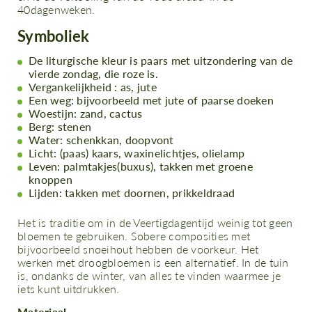
40dagenweken.
Symboliek
De liturgische kleur is paars met uitzondering van de
vierde zondag, die roze is.
Vergankelijkheid : as, jute
Een weg: bijvoorbeeld met jute of paarse doeken
Woestijn: zand, cactus
Berg: stenen
Water: schenkkan, doopvont
Licht: (paas) kaars, waxinelichtjes, olielamp
Leven: palmtakjes(buxus), takken met groene
knoppen
Lijden: takken met doornen, prikkeldraad
Het is traditie om in de Veertigdagentijd weinig tot geen
bloemen te gebruiken. Sobere composities met
bijvoorbeeld snoeihout hebben de voorkeur. Het
werken met droogbloemen is een alternatief. In de tuin
is, ondanks de winter, van alles te vinden waarmee je
iets kunt uitdrukken.
Materiaal