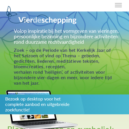
Home
Volop inspiratie bij het vormgeven van vieringen,
persoonlijke bezinning en bijzondere activiteiten
Over Creaties
rond duurzame rechtvaardigheid
Over Vieren
Zoek – op de Periode van het Kerkelijk Jaar of
het Seizoen of vind op Thema – gebeden,
Over Eten
gedichten, liederen, meditatieve teksten,
bloemcreaties, recepten,
Over Activiteiten
verhalen rond ‘heiligen’, of activiteiten voor
bijzondere vier-dagen en meer, voor iedere tijd
Inzenden
van het jaar.
Over ons
Bezoek op desktop voor het
Privacybeleid
complete aanbod en uitgebreide
Redactiestatuut
zoekfunctie!
log in