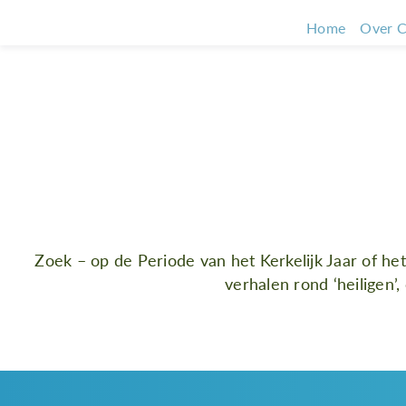
Home
Over C
Volop inspiratie bij h
bijzondere a
Zoek – op de Periode van het Kerkelijk Jaar of he
verhalen rond ‘heiligen’,