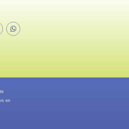
te
ers en