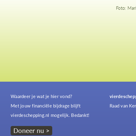
Foto: Mar
Waardeer je wat je hier vond?
vierdeschep
Met jouw financiële bijdrage blijft
Raad van Ker
vierdeschepping.nl mogelijk. Bedankt!
Doneer nu >