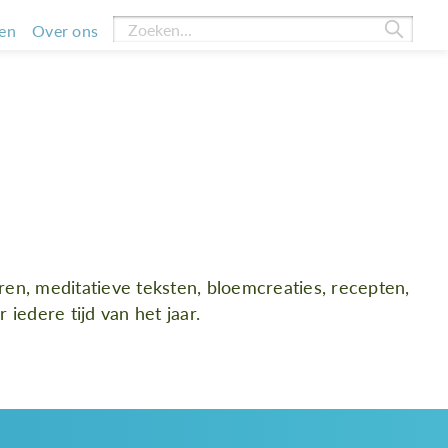
en
Over ons
rsoonlijke bezinning en
htvaardigheid
ren, meditatieve teksten, bloemcreaties, recepten,
 iedere tijd van het jaar.