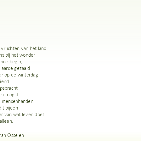
vruchten van het land
ns bij het wonder
eine begin,
e aarde gezaaid
ar op de winterdag
iend
gebracht
jke oogst.
el mensenhanden
it bijeen
r van wat leven doet
alleen.
van Osselen