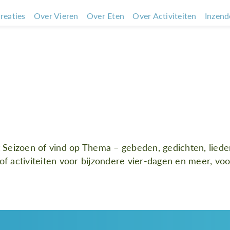
reaties
Over Vieren
Over Eten
Over Activiteiten
Inzend
et vormgeven van vieringen, pe
ctiviteiten rond duurzame rec
t Seizoen of vind op Thema – gebeden, gedichten, liede
 of activiteiten voor bijzondere vier-dagen en meer, voor