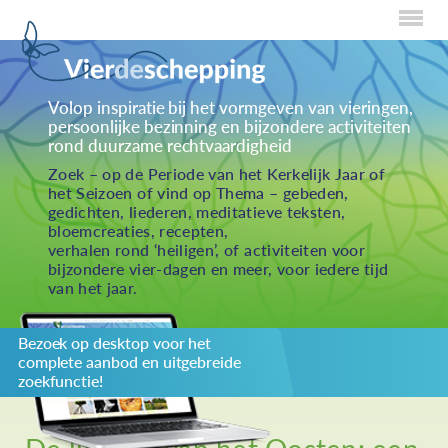
Home
Volop inspiratie bij het vormgeven van vieringen,
persoonlijke bezinning en bijzondere activiteiten
Over Creaties
rond duurzame rechtvaardigheid
Over Vieren
Zoek – op de Periode van het Kerkelijk Jaar of
het Seizoen of vind op Thema – gebeden,
Over Eten
gedichten, liederen, meditatieve teksten,
bloemcreaties, recepten,
Over Activiteiten
verhalen rond ‘heiligen’, of activiteiten voor
bijzondere vier-dagen en meer, voor iedere tijd
Inzenden
van het jaar.
Over ons
Bezoek op desktop voor het
Privacybeleid
complete aanbod en uitgebreide
Redactiestatuut
zoekfunctie!
log in