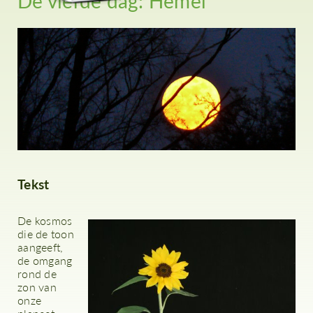
De vierde dag: Hemel
Tekst
De kosmos
die de toon
aangeeft,
de omgang
rond de
zon van
onze