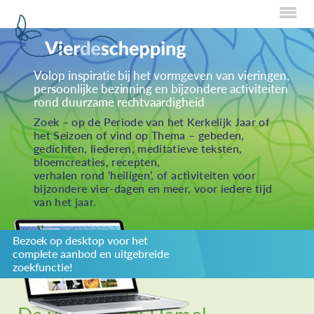
Home
Volop inspiratie bij het vormgeven van vieringen,
persoonlijke bezinning en bijzondere activiteiten
Over Creaties
rond duurzame rechtvaardigheid
Over Vieren
Zoek – op de Periode van het Kerkelijk Jaar of
het Seizoen of vind op Thema – gebeden,
Over Eten
gedichten, liederen, meditatieve teksten,
bloemcreaties, recepten,
Over Activiteiten
verhalen rond ‘heiligen’, of activiteiten voor
bijzondere vier-dagen en meer, voor iedere tijd
Inzenden
van het jaar.
Over ons
Bezoek op desktop voor het
Privacybeleid
complete aanbod en uitgebreide
Redactiestatuut
zoekfunctie!
log in