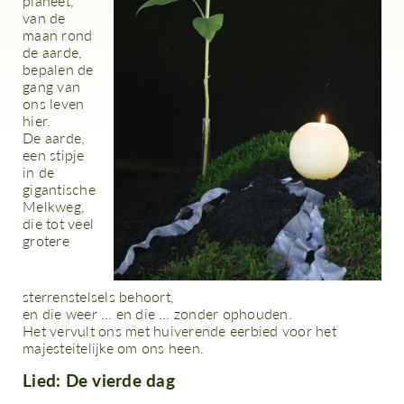
planeet,
van de
maan rond
de aarde,
bepalen de
gang van
ons leven
hier.
De aarde,
een stipje
in de
gigantische
Melkweg,
die tot veel
grotere
sterrenstelsels behoort,
en die weer … en die … zonder ophouden.
Het vervult ons met huiverende eerbied voor het
majesteitelijke om ons heen.
Lied: De vierde dag