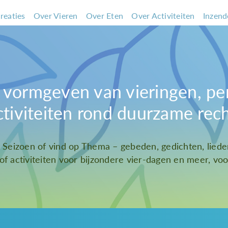
reaties
Over Vieren
Over Eten
Over Activiteiten
Inzend
et vormgeven van vieringen, pe
ctiviteiten rond duurzame rec
t Seizoen of vind op Thema – gebeden, gedichten, liede
 of activiteiten voor bijzondere vier-dagen en meer, voor