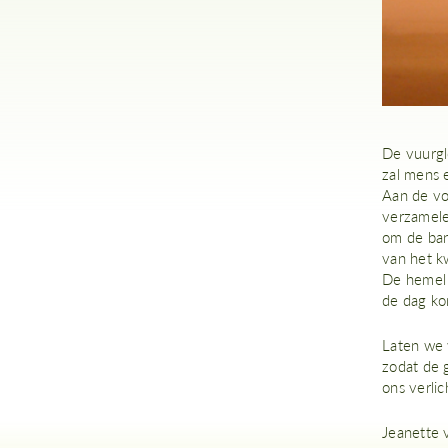
De vuurgl
zal mens 
Aan de vo
verzamele
om de ban
van het k
De hemel 
de dag kom
Laten we w
zodat de g
ons verlic
Jeanette 