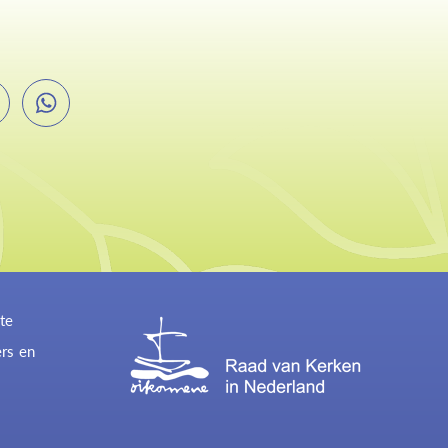
te
ers en