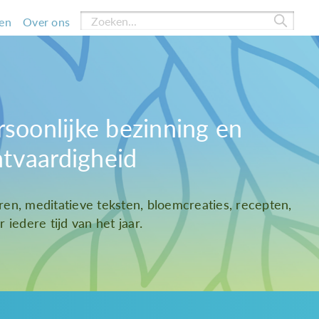
en
Over ons
rsoonlijke bezinning en
htvaardigheid
ren, meditatieve teksten, bloemcreaties, recepten,
 iedere tijd van het jaar.