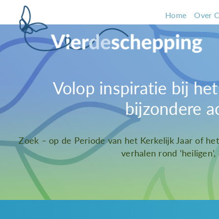
Home
Over C
Volop inspiratie bij h
bijzondere a
Zoek – op de Periode van het Kerkelijk Jaar of he
verhalen rond ‘heiligen’,