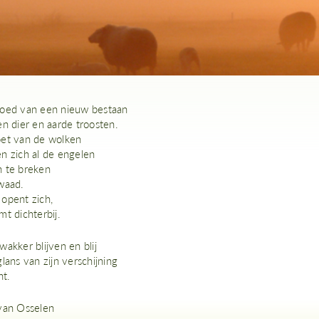
oed van een nieuw bestaan
en dier en aarde troosten.
et van de wolken
n zich al de engelen
 te breken
waad.
opent zich,
t dichterbij.
akker blijven en blij
lans van zijn verschijning
ht.
van Osselen