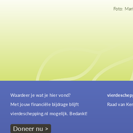
Foto: Mar
Waardeer je wat je hier vond?
vierdeschep
Met jouw financiële bijdrage blijft
Raad van Ker
vierdeschepping.nl mogelijk. Bedankt!
Doneer nu >