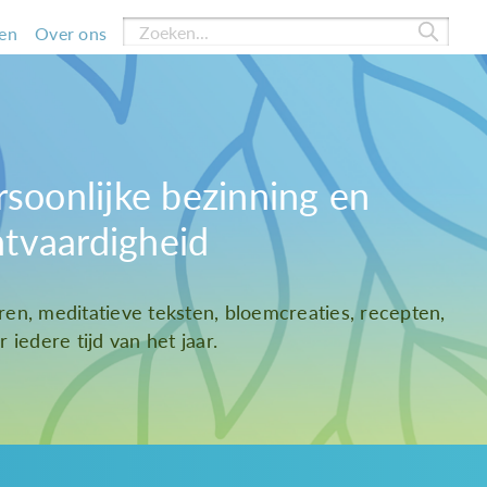
en
Over ons
rsoonlijke bezinning en
htvaardigheid
ren, meditatieve teksten, bloemcreaties, recepten,
 iedere tijd van het jaar.