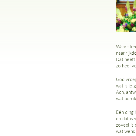
Waar stree
naar rijkd
Dat heeft 
zo heel v
God vroeg
wat is je 
Ach, antw
wat ben i
Eén ding 
en dat is 
zoveel is 
wat wens 