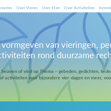
reaties
Over Vieren
Over Eten
Over Activiteiten
Inzend
et vormgeven van vieringen, pe
ctiviteiten rond duurzame rec
t Seizoen of vind op Thema – gebeden, gedichten, liede
 of activiteiten voor bijzondere vier-dagen en meer, voor