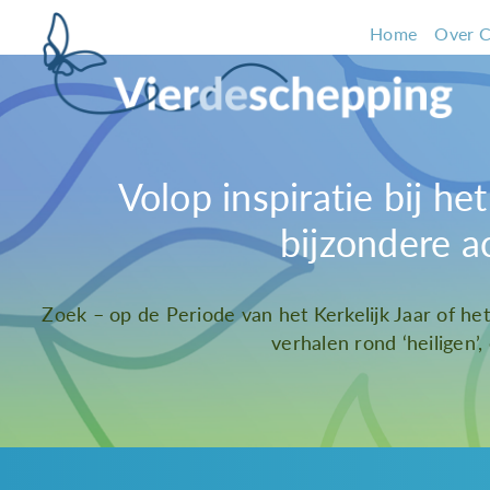
Home
Over C
Volop inspiratie bij h
bijzondere a
Zoek – op de Periode van het Kerkelijk Jaar of he
verhalen rond ‘heiligen’,