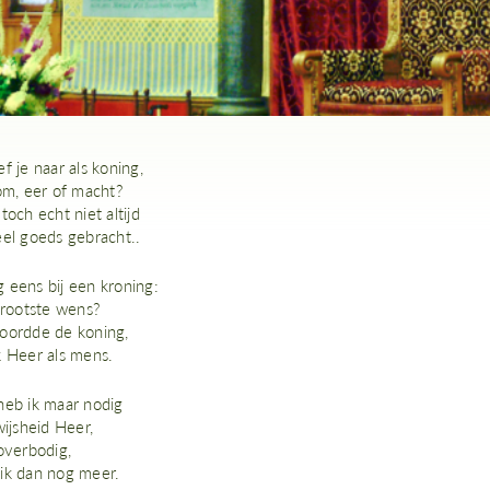
f je naar als koning,
om, eer of macht?
toch echt niet altijd
eel goeds gebracht..
 eens bij een kroning:
grootste wens?
oordde de koning,
k Heer als mens.
heb ik maar nodig
wijsheid Heer,
overbodig,
ik dan nog meer.