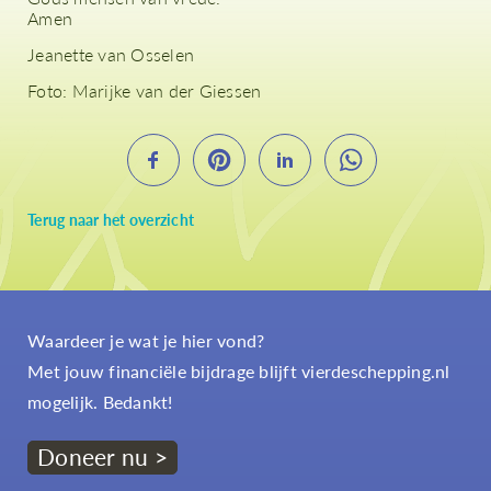
Amen
Jeanette van Osselen
Foto: Marijke van der Giessen
Terug naar het overzicht
Waardeer je wat je hier vond?
Met jouw financiële bijdrage blijft vierdeschepping.nl
mogelijk. Bedankt!
Doneer nu >