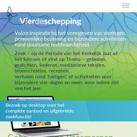
Home
Volop inspiratie bij het vormgeven van vieringen,
persoonlijke bezinning en bijzondere activiteiten
Over Creaties
rond duurzame rechtvaardigheid
Over Vieren
Zoek – op de Periode van het Kerkelijk Jaar of
het Seizoen of vind op Thema – gebeden,
Over Eten
gedichten, liederen, meditatieve teksten,
bloemcreaties, recepten,
Over Activiteiten
verhalen rond ‘heiligen’, of activiteiten voor
bijzondere vier-dagen en meer, voor iedere tijd
Inzenden
van het jaar.
Over ons
Bezoek op desktop voor het
Privacybeleid
complete aanbod en uitgebreide
Redactiestatuut
zoekfunctie!
log in