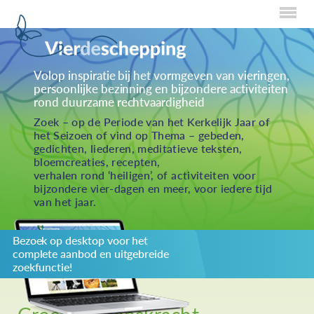
Home
Volop inspiratie bij het vormgeven van vieringen,
persoonlijke bezinning en bijzondere activiteiten
Over Creaties
rond duurzame rechtvaardigheid
Over Vieren
Zoek – op de Periode van het Kerkelijk Jaar of
het Seizoen of vind op Thema – gebeden,
Over Eten
gedichten, liederen, meditatieve teksten,
bloemcreaties, recepten,
Over Activiteiten
verhalen rond ‘heiligen’, of activiteiten voor
bijzondere vier-dagen en meer, voor iedere tijd
Inzenden
van het jaar.
Over ons
Bezoek op desktop voor het
Privacybeleid
complete aanbod en uitgebreide
Redactiestatuut
zoekfunctie!
log in