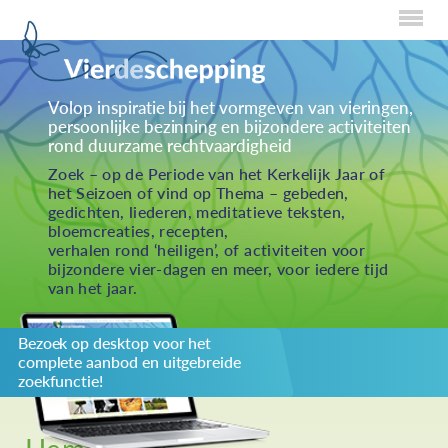
Home
Volop inspiratie bij het vormgeven van vieringen,
persoonlijke bezinning en bijzondere activiteiten
Over Creaties
rond duurzame rechtvaardigheid
Over Vieren
Zoek – op de Periode van het Kerkelijk Jaar of
het Seizoen of vind op Thema – gebeden,
Over Eten
gedichten, liederen, meditatieve teksten,
bloemcreaties, recepten,
Over Activiteiten
verhalen rond ‘heiligen’, of activiteiten voor
bijzondere vier-dagen en meer, voor iedere tijd
Inzenden
van het jaar.
Over ons
Bezoek op desktop voor het
Privacybeleid
complete aanbod en uitgebreide
Redactiestatuut
zoekfunctie!
log in