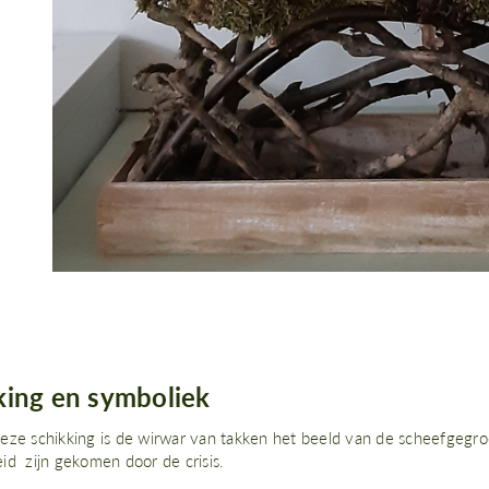
king en symboliek
eze schikking is de wirwar van takken het beeld van de scheefgeg
id zijn gekomen door de crisis.