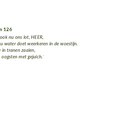
m 126
 ook nu ons lot, HEER,
 u water doet weerkeren in de woestijn.
ie in tranen zaaien,
n oogsten met gejuich.
‘