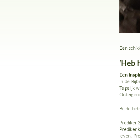
Een schikk
‘Heb 
Een insp
In de Bijb
Tegelijk 
Onteigeni
Bij de bi
Prediker 
Prediker 
leven. Pr