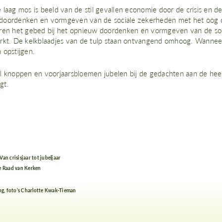
 laag mos is beeld van de stil gevallen economie door de crisis en d
oordenken en vormgeven van de sociale zekerheden met het oog op
ren het gebed bij het opnieuw doordenken en vormgeven van de so
rkt. De kelkblaadjes van de tulp staan ontvangend omhoog. Wanneer 
 opstijgen.
l knoppen en voorjaarsbloemen jubelen bij de gedachten aan de he
gt.
an crisisjaar tot jubeljaar
e Raad van Kerken
ing, foto’s Charlotte Kwak-Tieman