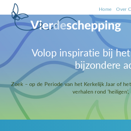
Home
Over C
Volop inspiratie bij h
bijzondere a
Zoek – op de Periode van het Kerkelijk Jaar of he
verhalen rond ‘heiligen’,