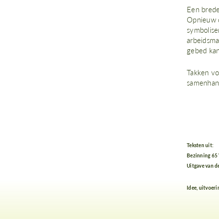
Een brede
Opnieuw d
symbolise
arbeidsma
gebed kan
Takken vo
samenhan
Teksten uit:
Bezinning 65 V
Uitgave van d
Idee, uitvoer