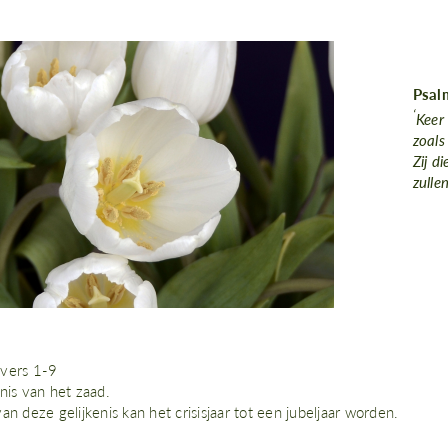
Psal
‘
Keer
zoals
Zij d
zulle
vers 1-9
nis van het zaad.
an deze gelijkenis kan het crisisjaar tot een jubeljaar worden.