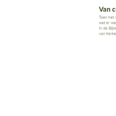
Van c
Toen het 
wat er wa
In de Bijb
van Kerke