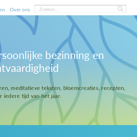
en
Over ons
rsoonlijke bezinning en
htvaardigheid
ren, meditatieve teksten, bloemcreaties, recepten,
 iedere tijd van het jaar.