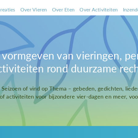
reaties
Over Vieren
Over Eten
Over Activiteiten
Inzend
et vormgeven van vieringen, pe
ctiviteiten rond duurzame rec
t Seizoen of vind op Thema – gebeden, gedichten, liede
 of activiteiten voor bijzondere vier-dagen en meer, voor