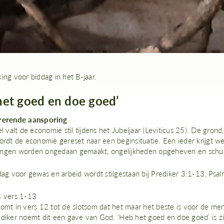
ing voor biddag in het B-jaar.
het goed en doe goed’
irerende aansporing
el valt de economie stil tijdens het Jubeljaar (Leviticus 25). De gr
wordt de economie gereset naar een beginsituatie. Een ieder krijgt w
ngen worden ongedaan gemaakt, ongelijkheden opgeheven en schul
ddag voor gewas en arbeid wordt stilgestaan bij Prediker 3:1-13, Ps
3 vers 1-13
komt in vers 12 tot de slotsom dat het maar het beste is voor de men
ediker noemt dit een gave van God. ‘Heb het goed en doe goed’ is zi