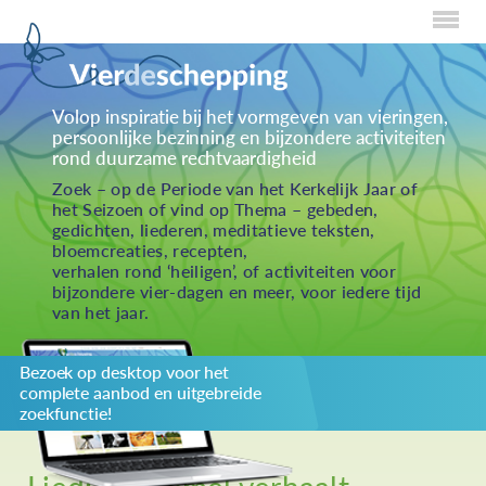
Home
Volop inspiratie bij het vormgeven van vieringen,
persoonlijke bezinning en bijzondere activiteiten
Over Creaties
rond duurzame rechtvaardigheid
Over Vieren
Zoek – op de Periode van het Kerkelijk Jaar of
het Seizoen of vind op Thema – gebeden,
Over Eten
gedichten, liederen, meditatieve teksten,
bloemcreaties, recepten,
Over Activiteiten
verhalen rond ‘heiligen’, of activiteiten voor
bijzondere vier-dagen en meer, voor iedere tijd
Inzenden
van het jaar.
Over ons
Bezoek op desktop voor het
Privacybeleid
complete aanbod en uitgebreide
Redactiestatuut
zoekfunctie!
log in