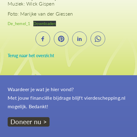
Muziek: Wick Gispen
Foto: Marijke van der Giessen
De_hemel_1
Downloaden
Terug naar het overzicht
Waardeer je wat je hier vond?
Met jouw financiële bijdrage blijft vierdeschepping.nl
mogelijk. Bedankt!
Doneer nu >