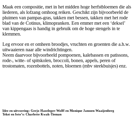
Maak een compositie, met in het midden hoge herfstbloemen die als
liederen, als lofzang omhoog reiken. Geschikt zijn bijvoorbeeld de
pluimen van pampas-gras, takken met bessen, takken met het rode
blad van de Cotinus, klimopranken. Een emmer met een ‘deksel’
van kippengaas is handig in gebruik om de hoge stengels in te
klemmen.
Leg ervoor en er omheen broodjes, vruchten en groenten die a.h.w.
uitwaaieren naar alle windrichtingen.
Neem daarvoor bijvoorbeeld pompoenen, kalebassen en patissons,
rode-, witte- of spitskolen, broccoli, bonen, appels, peren of
trostomaten, rozenbottels, noten, bloemen (mbv steekbuisjes) enz.
Idee en uitvoering: Gerjo Hazeleger-Wolff en Monique Janssen-Waaijenberg
Tekst en foto’s: Charlotte Kwak-Tieman