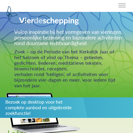
Home
Volop inspiratie bij het vormgeven van vieringen,
persoonlijke bezinning en bijzondere activiteiten
Over Creaties
rond duurzame rechtvaardigheid
Over Vieren
Zoek – op de Periode van het Kerkelijk Jaar of
het Seizoen of vind op Thema – gebeden,
Over Eten
gedichten, liederen, meditatieve teksten,
bloemcreaties, recepten,
Over Activiteiten
verhalen rond ‘heiligen’, of activiteiten voor
bijzondere vier-dagen en meer, voor iedere tijd
Inzenden
van het jaar.
Over ons
Bezoek op desktop voor het
Privacybeleid
complete aanbod en uitgebreide
Redactiestatuut
zoekfunctie!
log in