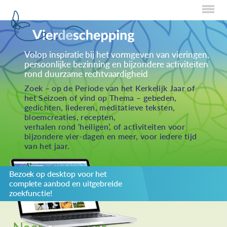
Home
Volop inspiratie bij het vormgeven van vieringen,
persoonlijke bezinning en bijzondere activiteiten
Over Creaties
rond duurzame rechtvaardigheid
Over Vieren
Zoek – op de Periode van het Kerkelijk Jaar of
het Seizoen of vind op Thema – gebeden,
Over Eten
gedichten, liederen, meditatieve teksten,
bloemcreaties, recepten,
Over Activiteiten
verhalen rond ‘heiligen’, of activiteiten voor
bijzondere vier-dagen en meer, voor iedere tijd
Inzenden
van het jaar.
Over ons
Bezoek op desktop voor het
Privacybeleid
complete aanbod en uitgebreide
Redactiestatuut
zoekfunctie!
log in