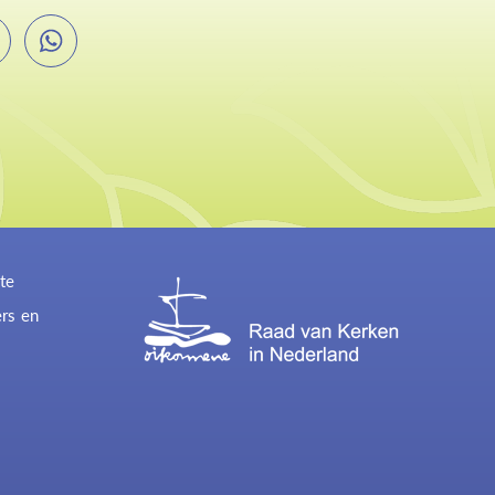
te
ers en