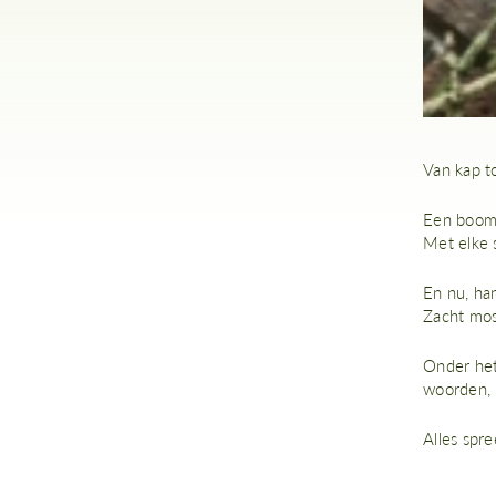
Van kap t
Een boom 
Met elke 
En nu, han
Zacht mos
Onder het 
woorden, 
Alles spre