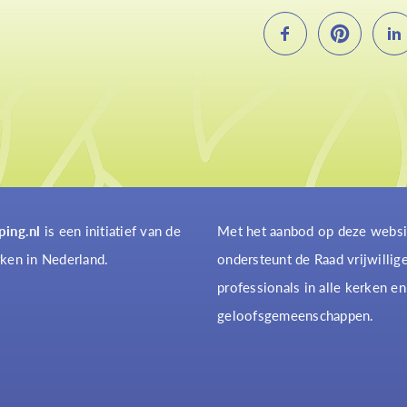
ping.nl
is een initiatief van de
Met het aanbod op deze websi
ken in Nederland.
ondersteunt de Raad vrijwillig
professionals in alle kerken en
geloofsgemeenschappen.