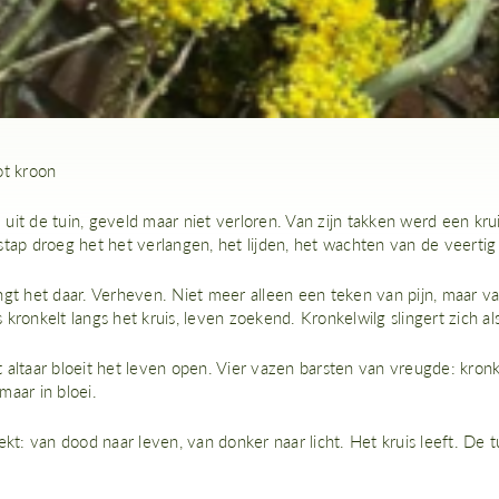
ot kroon
uit de tuin, geveld maar niet verloren. Van zijn takken werd een k
stap droeg het het verlangen, het lijden, het wachten van de veertig
gt het daar. Verheven. Niet meer alleen een teken van pijn, maar van
 kronkelt langs het kruis, leven zoekend. Kronkelwilg slingert zich 
altaar bloeit het leven open. Vier vazen barsten van vreugde: kronke
maar in bloei.
ekt: van dood naar leven, van donker naar licht. Het kruis leeft. De tu