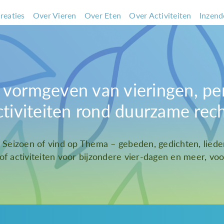
reaties
Over Vieren
Over Eten
Over Activiteiten
Inzend
et vormgeven van vieringen, pe
ctiviteiten rond duurzame rec
t Seizoen of vind op Thema – gebeden, gedichten, liede
 of activiteiten voor bijzondere vier-dagen en meer, voor