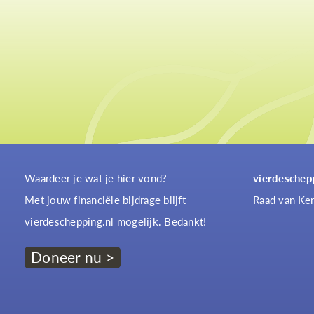
Waardeer je wat je hier vond?
vierdeschep
Met jouw financiële bijdrage blijft
Raad van Ker
vierdeschepping.nl mogelijk. Bedankt!
Doneer nu >