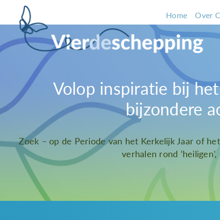
Home
Over C
Volop inspiratie bij h
bijzondere a
Zoek – op de Periode van het Kerkelijk Jaar of he
verhalen rond ‘heiligen’,