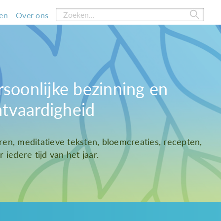
en
Over ons
rsoonlijke bezinning en
htvaardigheid
ren, meditatieve teksten, bloemcreaties, recepten,
 iedere tijd van het jaar.