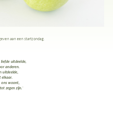
geven aan een startzondag.
liefde uitdeelde,
voor anderen.
n uitdeelde,
 elkaar.
n ons woont,
tot zegen zijn.
‘