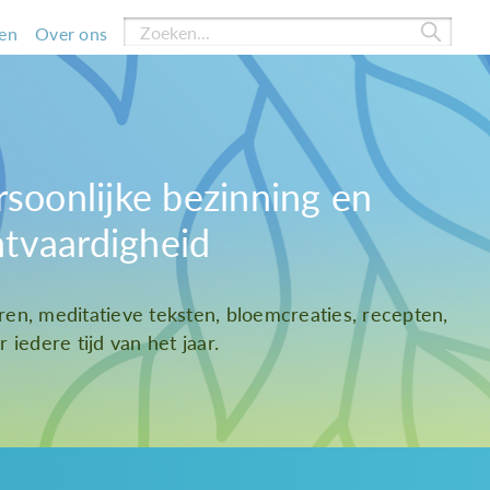
en
Over ons
rsoonlijke bezinning en
htvaardigheid
ren, meditatieve teksten, bloemcreaties, recepten,
 iedere tijd van het jaar.