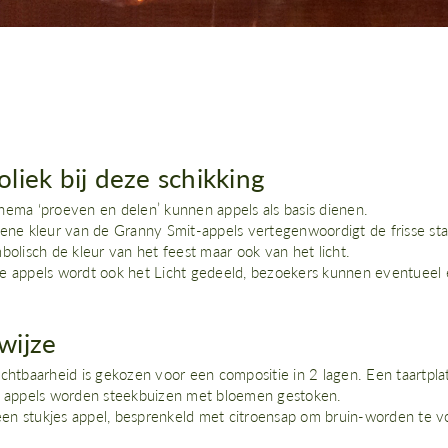
liek bij deze schikking
hema ‘proeven en delen’ kunnen appels als basis dienen.
oene kleur van de Granny Smit-appels vertegenwoordigt de frisse star
bolisch de kleur van het feest maar ook van het licht.
e appels wordt ook het Licht gedeeld, bezoekers kunnen eventueel e
wijze
ichtbaarheid is gekozen voor een compositie in 2 lagen. Een taartpla
e appels worden steekbuizen met bloemen gestoken.
n stukjes appel, besprenkeld met citroensap om bruin-worden te 