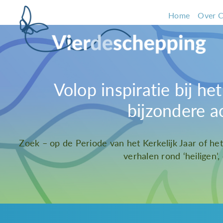
Home
Over C
Volop inspiratie bij h
bijzondere a
Zoek – op de Periode van het Kerkelijk Jaar of he
verhalen rond ‘heiligen’,