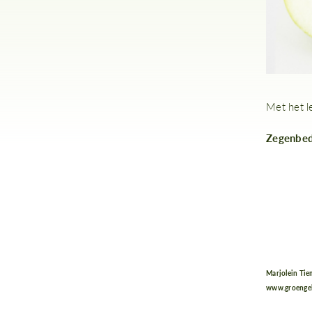
Met het l
Zegenbe
Marjolein Tie
www.groenge