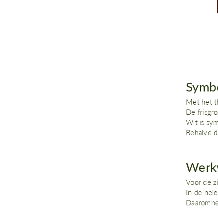
Symbo
Met het t
De frisgr
Wit is sym
Behalve d
Werk
Voor de z
In de hel
Daaromhee