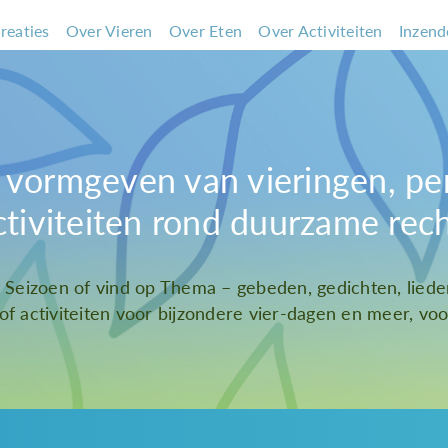
reaties
Over Vieren
Over Eten
Over Activiteiten
Inzend
et vormgeven van vieringen, pe
ctiviteiten rond duurzame rec
t Seizoen of vind op Thema – gebeden, gedichten, liede
 of activiteiten voor bijzondere vier-dagen en meer, voor