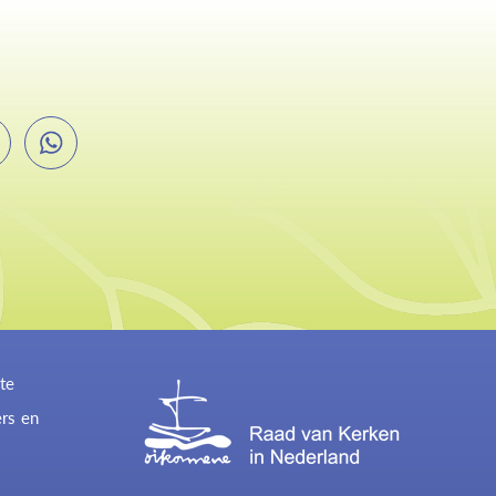
te
ers en