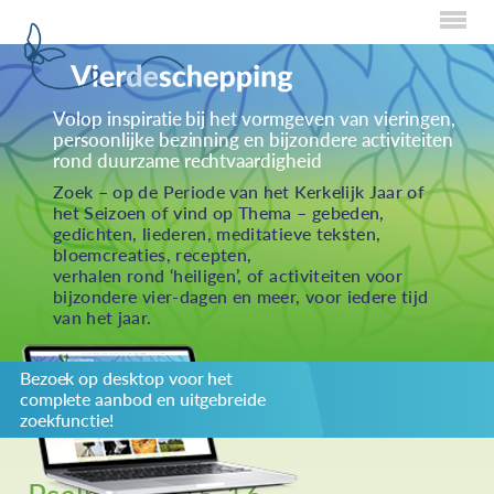
Home
Volop inspiratie bij het vormgeven van vieringen,
persoonlijke bezinning en bijzondere activiteiten
Over Creaties
rond duurzame rechtvaardigheid
Over Vieren
Zoek – op de Periode van het Kerkelijk Jaar of
het Seizoen of vind op Thema – gebeden,
Over Eten
gedichten, liederen, meditatieve teksten,
bloemcreaties, recepten,
Over Activiteiten
verhalen rond ‘heiligen’, of activiteiten voor
bijzondere vier-dagen en meer, voor iedere tijd
Inzenden
van het jaar.
Over ons
Bezoek op desktop voor het
Privacybeleid
complete aanbod en uitgebreide
Redactiestatuut
zoekfunctie!
log in