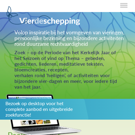
Home
Volop inspiratie bij het vormgeven van vieringen,
persoonlijke bezinning en bijzondere activiteiten
Over Creaties
rond duurzame rechtvaardigheid
Over Vieren
Zoek – op de Periode van het Kerkelijk Jaar of
het Seizoen of vind op Thema – gebeden,
Over Eten
gedichten, liederen, meditatieve teksten,
bloemcreaties, recepten,
Over Activiteiten
verhalen rond ‘heiligen’, of activiteiten voor
bijzondere vier-dagen en meer, voor iedere tijd
Inzenden
van het jaar.
Over ons
Bezoek op desktop voor het
Privacybeleid
complete aanbod en uitgebreide
Redactiestatuut
zoekfunctie!
log in