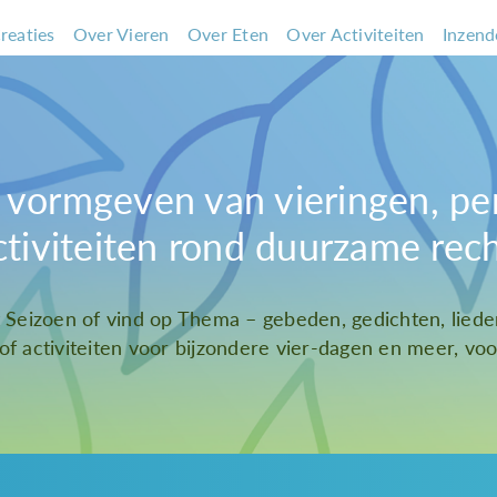
reaties
Over Vieren
Over Eten
Over Activiteiten
Inzend
et vormgeven van vieringen, pe
ctiviteiten rond duurzame rec
t Seizoen of vind op Thema – gebeden, gedichten, liede
 of activiteiten voor bijzondere vier-dagen en meer, voor