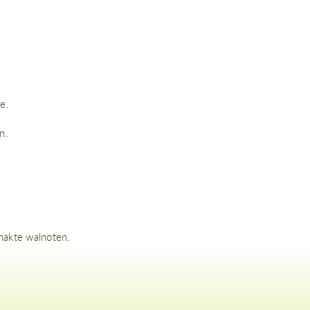
e.
n.
ehakte walnoten.