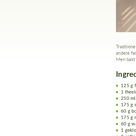
Tradition
andere fam
Men bakt 
Ingre
125 g 
1 theel
250 ml
175 g 
60 g b
175 g 
60 g w
1 geklo