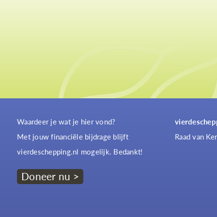
Waardeer je wat je hier vond?
vierdeschep
Met jouw financiële bijdrage blijft
Raad van Ker
vierdeschepping.nl mogelijk. Bedankt!
Doneer nu >