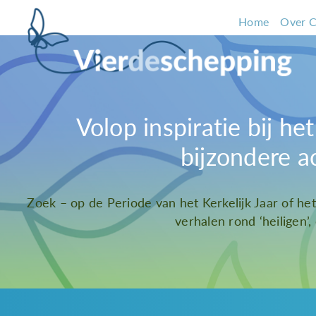
Home
Over C
Volop inspiratie bij h
bijzondere a
Zoek – op de Periode van het Kerkelijk Jaar of he
verhalen rond ‘heiligen’,