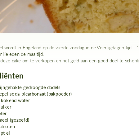
eel wordt in Engeland op de vierde zondag in de Veertigdagen tijd – 
ilieleden de maaltijd.
deze cake om te verkopen en het geld aan een goed doel te schenk
diënten
fijngehakte gedroogde dadels
epel soda-bicarbonaat (bakpoeder)
 kokend water
suiker
oter
meel (gezeefd)
alnoten
pt ei