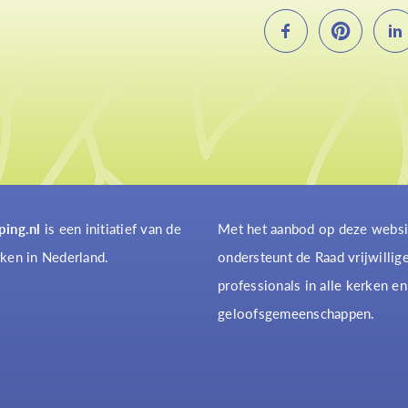
ping.nl
is een initiatief van de
Met het aanbod op deze websi
ken in Nederland.
ondersteunt de Raad vrijwillig
professionals in alle kerken en
geloofsgemeenschappen.