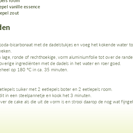
epels room
epel vanille essence
epel zout
den
oda-bicarbonaat met de dadelstukjes en voeg het kokende water to
weken.
n lage, ronde of rechthoekige, vorm aluminiumfolie tot over de rande
verige ingrediënten met de dadels in het water en roer goed.
eheel op 180 °C in ca. 35 minuten.
tlepels suiker met 2 eetlepels boter en 2 eetlepels room.
it in een steelpannetje en kook het 3 minuten.
ver de cake als die uit de vorm is en strooi daarop de nog wat fijng