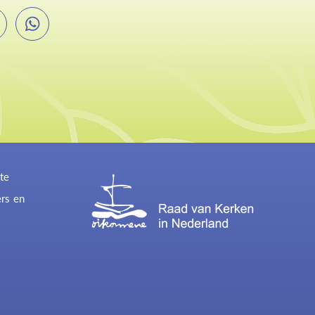
te
ers en