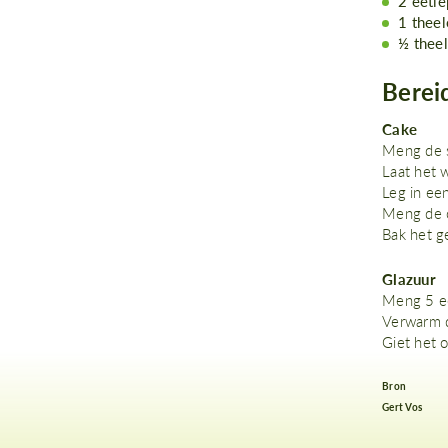
2 eetl
1 theel
½ theel
Berei
Cake
Meng de s
Laat het 
Leg in ee
Meng de o
Bak het g
Glazuur
Meng 5 ee
Verwarm d
Giet het o
Bron
Gert Vos