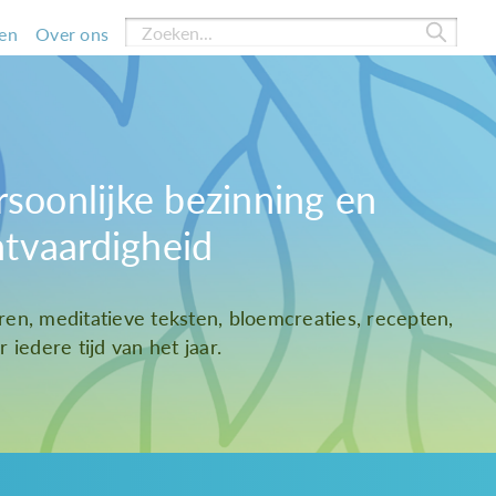
en
Over ons
rsoonlijke bezinning en
htvaardigheid
ren, meditatieve teksten, bloemcreaties, recepten,
 iedere tijd van het jaar.