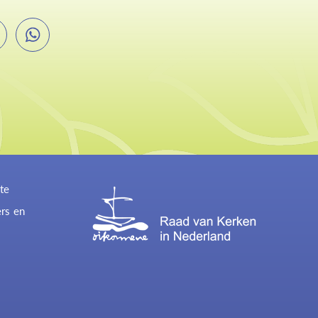
te
ers en