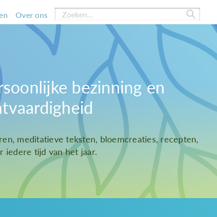
en
Over ons
rsoonlijke bezinning en
htvaardigheid
ren, meditatieve teksten, bloemcreaties, recepten,
 iedere tijd van het jaar.