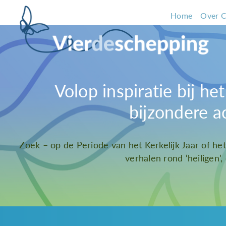
Home
Over C
Volop inspiratie bij h
bijzondere a
Zoek – op de Periode van het Kerkelijk Jaar of he
verhalen rond ‘heiligen’,