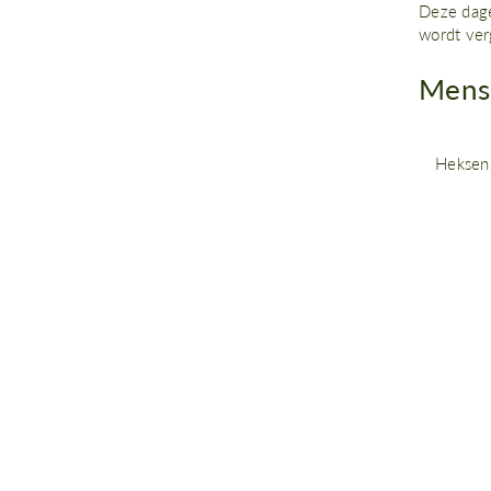
Deze dage
wordt ver
Mense
Heksenk