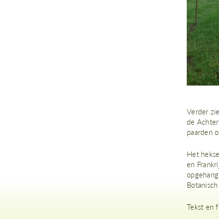
Verder zi
de Achter
paarden o
Het hekse
en Frankr
opgehange
Botanisch
Tekst en f