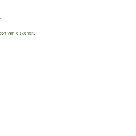
n.
roon van diakenen.