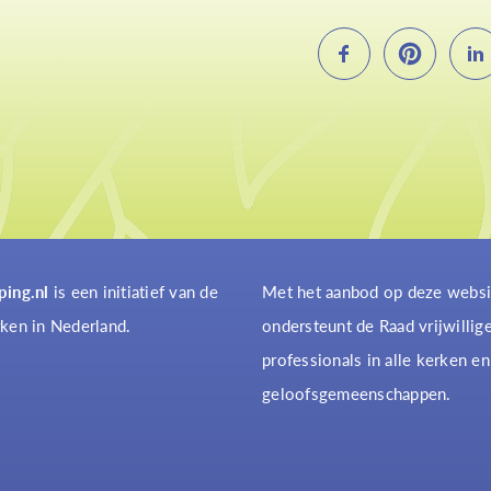
ping.nl
is een initiatief van de
Met het aanbod op deze websi
ken in Nederland.
ondersteunt de Raad vrijwillig
professionals in alle kerken en
geloofsgemeenschappen.