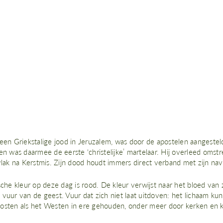
 een Griekstalige jood in Jeruzalem, was door de apostelen aangeste
en was daarmee de eerste ‘christelijke’ martelaar. Hij overleed omst
vlak na Kerstmis. Zijn dood houdt immers direct verband met zijn nav
sche kleur op deze dag is rood. De kleur verwijst naar het bloed van z
 vuur van de geest. Vuur dat zich niet laat uitdoven: het lichaam ku
osten als het Westen in ere gehouden, onder meer door kerken en ka