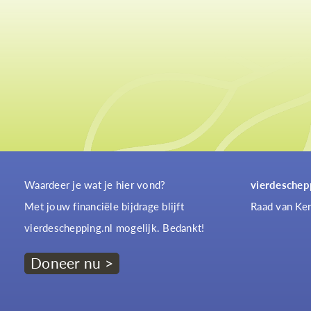
Waardeer je wat je hier vond?
vierdeschep
Met jouw financiële bijdrage blijft
Raad van Ker
vierdeschepping.nl mogelijk. Bedankt!
Doneer nu >