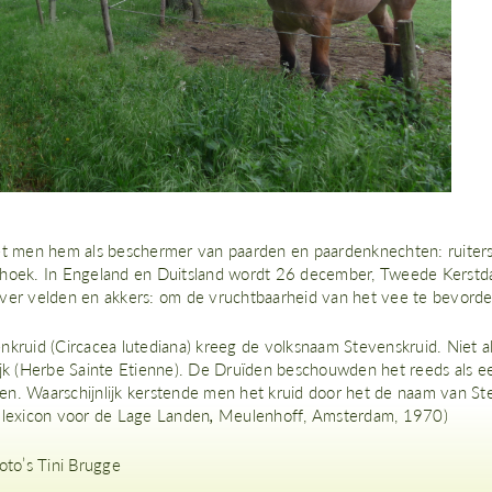
et men hem als beschermer van paarden en paardenknechten: ruiterspo
hoek. In Engeland en Duitsland wordt 26 december, Tweede Kerst
ver velden en akkers: om de vruchtbaarheid van het vee te bevord
nkruid (Circacea lutediana) kreeg de volksnaam Stevenskruid. Niet al
ijk (Herbe Sainte Etienne). De Druïden beschouwden het reeds als een
n. Waarschijnlijk kerstende men het kruid door het de naam van Ste
 lexicon voor de Lage Landen
,
Meulenhoff, Amsterdam, 1970)
oto’s Tini Brugge