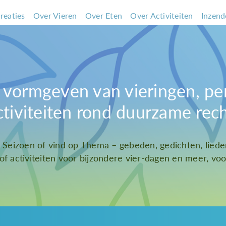
reaties
Over Vieren
Over Eten
Over Activiteiten
Inzend
et vormgeven van vieringen, pe
ctiviteiten rond duurzame rec
t Seizoen of vind op Thema – gebeden, gedichten, liede
 of activiteiten voor bijzondere vier-dagen en meer, voor