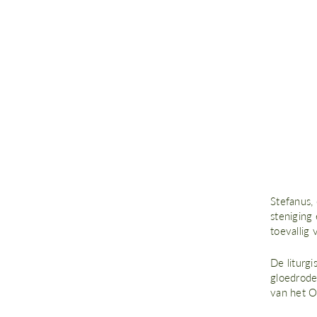
Stefanus,
steniging 
toevallig 
De liturgi
gloedrode
van het O