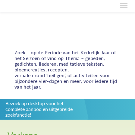
Home
Volop inspiratie bij het vormgeven van vieringen,
persoonlijke bezinning en bijzondere activiteiten
Over Creaties
rond duurzame rechtvaardigheid
Over Vieren
Zoek – op de Periode van het Kerkelijk Jaar of
het Seizoen of vind op Thema – gebeden,
Over Eten
gedichten, liederen, meditatieve teksten,
bloemcreaties, recepten,
Over Activiteiten
verhalen rond ‘heiligen’, of activiteiten voor
bijzondere vier-dagen en meer, voor iedere tijd
Inzenden
van het jaar.
Over ons
Bezoek op desktop voor het
Privacybeleid
complete aanbod en uitgebreide
Redactiestatuut
zoekfunctie!
log in