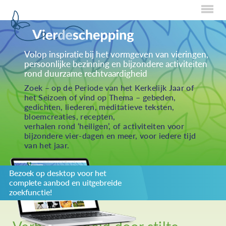
Home
Volop inspiratie bij het vormgeven van vieringen,
persoonlijke bezinning en bijzondere activiteiten
Over Creaties
rond duurzame rechtvaardigheid
Over Vieren
Zoek – op de Periode van het Kerkelijk Jaar of
het Seizoen of vind op Thema – gebeden,
Over Eten
gedichten, liederen, meditatieve teksten,
bloemcreaties, recepten,
Over Activiteiten
verhalen rond ‘heiligen’, of activiteiten voor
bijzondere vier-dagen en meer, voor iedere tijd
Inzenden
van het jaar.
Over ons
Bezoek op desktop voor het
Privacybeleid
complete aanbod en uitgebreide
Redactiestatuut
zoekfunctie!
log in