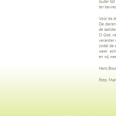
louter tot
ter bevre
Voor de di
De dieren
de laatst
O God, ve
verander 
zodat de 
weer echt
en wij we
Hans Bou
Foto: Mar