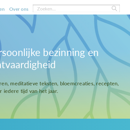
en
Over ons
rsoonlijke bezinning en
htvaardigheid
ren, meditatieve teksten, bloemcreaties, recepten,
 iedere tijd van het jaar.