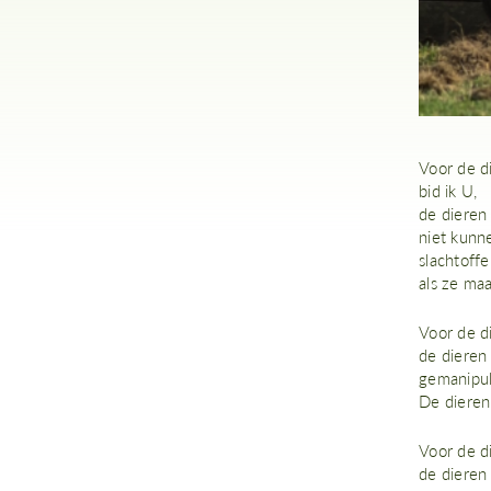
Voor de d
bid ik U,
de dieren
niet kunn
slachtoff
als ze maa
Voor de di
de dieren
gemanipul
De dieren
Voor de di
de dieren