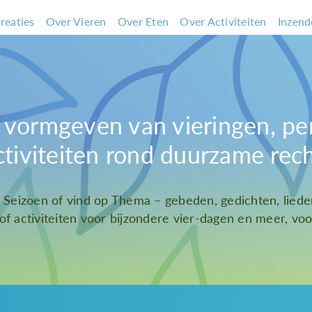
reaties
Over Vieren
Over Eten
Over Activiteiten
Inzend
et vormgeven van vieringen, pe
ctiviteiten rond duurzame rec
t Seizoen of vind op Thema – gebeden, gedichten, liede
 of activiteiten voor bijzondere vier-dagen en meer, voor