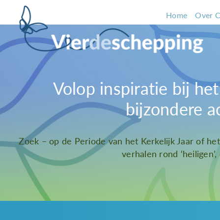
Home
Over C
Volop inspiratie bij h
bijzondere a
Zoek – op de Periode van het Kerkelijk Jaar of he
verhalen rond ‘heiligen’,