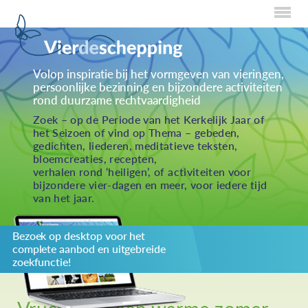
Home
Volop inspiratie bij het vormgeven van vieringen,
persoonlijke bezinning en bijzondere activiteiten
Over Creaties
rond duurzame rechtvaardigheid
Over Vieren
Zoek – op de Periode van het Kerkelijk Jaar of
het Seizoen of vind op Thema – gebeden,
Over Eten
gedichten, liederen, meditatieve teksten,
bloemcreaties, recepten,
Over Activiteiten
verhalen rond ‘heiligen’, of activiteiten voor
bijzondere vier-dagen en meer, voor iedere tijd
Inzenden
van het jaar.
Over ons
Bezoek op desktop voor het
Privacybeleid
complete aanbod en uitgebreide
Redactiestatuut
zoekfunctie!
log in