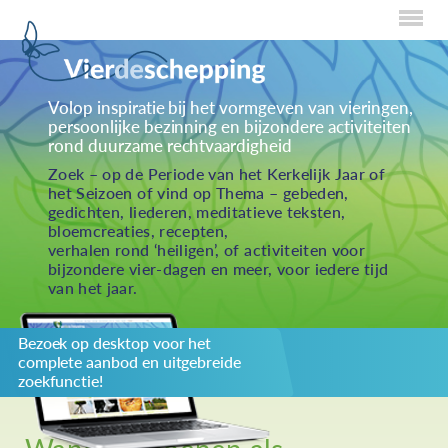
Home
Volop inspiratie bij het vormgeven van vieringen,
persoonlijke bezinning en bijzondere activiteiten
Over Creaties
rond duurzame rechtvaardigheid
Over Vieren
Zoek – op de Periode van het Kerkelijk Jaar of
het Seizoen of vind op Thema – gebeden,
Over Eten
gedichten, liederen, meditatieve teksten,
bloemcreaties, recepten,
Over Activiteiten
verhalen rond ‘heiligen’, of activiteiten voor
bijzondere vier-dagen en meer, voor iedere tijd
Inzenden
van het jaar.
Over ons
Bezoek op desktop voor het
Privacybeleid
complete aanbod en uitgebreide
Redactiestatuut
zoekfunctie!
log in