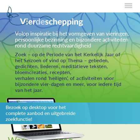
Home
Volop inspiratie bij het vormgeven van vieringen,
persoonlijke bezinning en bijzondere activiteiten
Over Creaties
rond duurzame rechtvaardigheid
Over Vieren
Zoek – op de Periode van het Kerkelijk Jaar of
het Seizoen of vind op Thema – gebeden,
Over Eten
gedichten, liederen, meditatieve teksten,
bloemcreaties, recepten,
Over Activiteiten
verhalen rond ‘heiligen’, of activiteiten voor
bijzondere vier-dagen en meer, voor iedere tijd
Inzenden
van het jaar.
Over ons
Bezoek op desktop voor het
Privacybeleid
complete aanbod en uitgebreide
Redactiestatuut
zoekfunctie!
log in