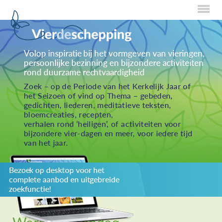
Home
Volop inspiratie bij het vormgeven van vieringen,
persoonlijke bezinning en bijzondere activiteiten
Over Creaties
rond duurzame rechtvaardigheid
Over Vieren
Zoek – op de Periode van het Kerkelijk Jaar of
het Seizoen of vind op Thema – gebeden,
Over Eten
gedichten, liederen, meditatieve teksten,
bloemcreaties, recepten,
Over Activiteiten
verhalen rond ‘heiligen’, of activiteiten voor
bijzondere vier-dagen en meer, voor iedere tijd
Inzenden
van het jaar.
Over ons
Bezoek op desktop voor het
Privacybeleid
complete aanbod en uitgebreide
Redactiestatuut
zoekfunctie!
log in