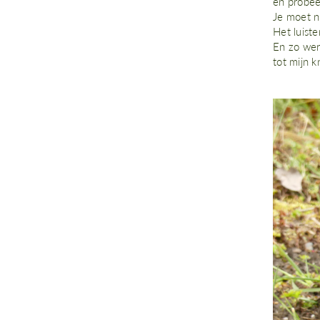
en probeer
Je moet ni
Het luiste
En zo werk
tot mijn k