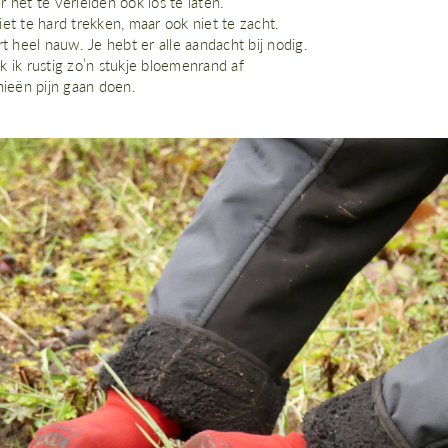
 het te verleiden ook los te laten.
et te hard trekken, maar ook niet te zacht.
rt heel nauw. Je hebt er alle aandacht bij nodig.
 ik rustig zo’n stukje bloemenrand af
nieën pijn gaan doen.