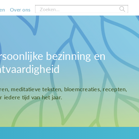
en
Over ons
rsoonlijke bezinning en
htvaardigheid
ren, meditatieve teksten, bloemcreaties, recepten,
 iedere tijd van het jaar.