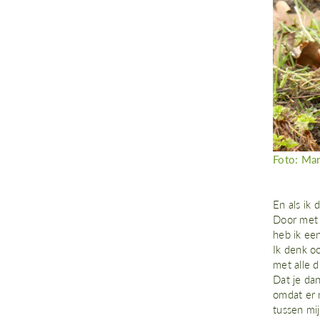
Foto: Mar
En als ik
Door met a
heb ik een
Ik denk oo
met alle d
Dat je dan
omdat er n
tussen mij