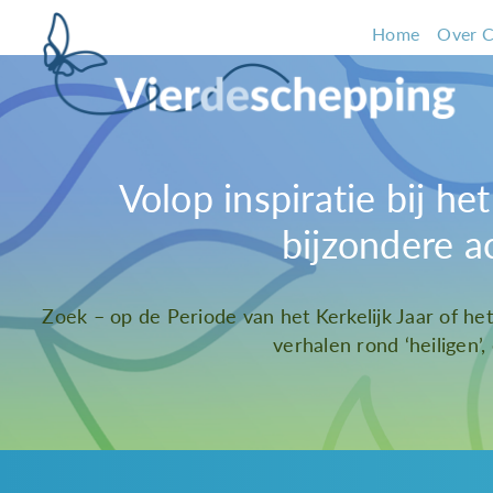
Home
Over C
Volop inspiratie bij h
bijzondere a
Zoek – op de Periode van het Kerkelijk Jaar of he
verhalen rond ‘heiligen’,