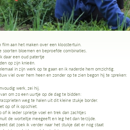
n film aan het maken over een kloostertuin.
 soorten bloemen en beproefde combinaties.
ik daar een oud patertje
den op zijn knieën.
elemaal in zijn werk op te gaan en ik naderde hem omzichtig.
duw viel over hem heen en zonder op te zien begon hij te spreken:
nvoudig werk, zei hij.
rvan om zo een uurtje op de dag te bidden:
ssprieten weg te halen uit dit kleine stukje border.
iet op of ik opschiet.
op of ik ieder sprietje voel en trek dan zachtjes
nuit de worteltje meegeeft en leg het dan terzijde.
eekt dat zoek ik verder naar het stukje dat er nog staat