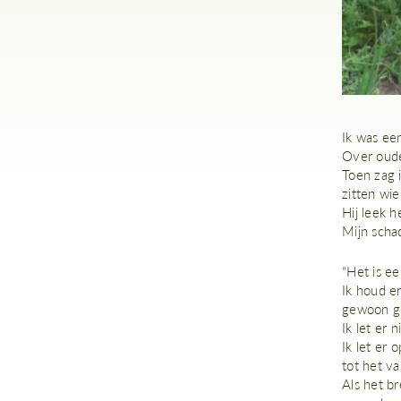
Ik was ee
Over oude
Toen zag 
zitten wie
Hij leek h
Mijn scha
“Het is ee
Ik houd e
gewoon gra
Ik let er n
Ik let er 
tot het va
Als het br