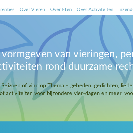
reaties
Over Vieren
Over Eten
Over Activiteiten
Inzend
et vormgeven van vieringen, pe
ctiviteiten rond duurzame rec
t Seizoen of vind op Thema – gebeden, gedichten, liede
 of activiteiten voor bijzondere vier-dagen en meer, voor