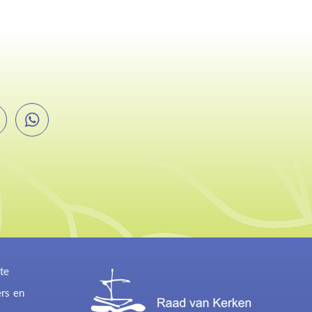
te
ers en