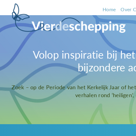
Home
Over C
Volop inspiratie bij h
bijzondere a
Zoek – op de Periode van het Kerkelijk Jaar of he
verhalen rond ‘heiligen’,