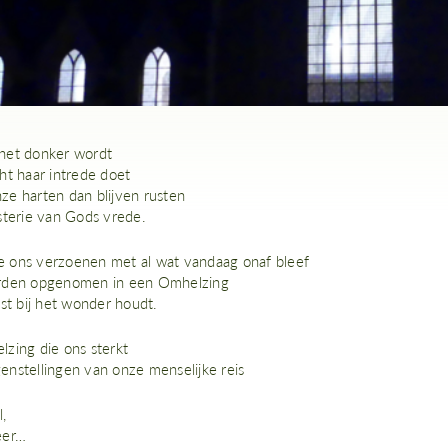
het donker wordt
ht haar intrede doet
e harten dan blijven rusten
sterie van Gods vrede.
ons verzoenen met al wat vandaag onaf bleef
rden opgenomen in een Omhelzing
st bij het wonder houdt.
zing die ons sterkt
egenstellingen van onze menselijke reis
,
eer…