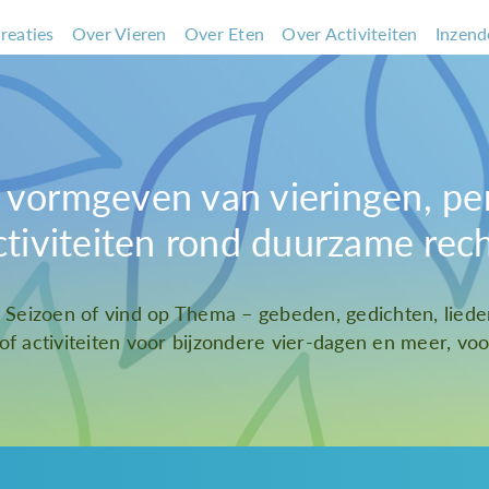
reaties
Over Vieren
Over Eten
Over Activiteiten
Inzend
et vormgeven van vieringen, pe
ctiviteiten rond duurzame rec
t Seizoen of vind op Thema – gebeden, gedichten, liede
 of activiteiten voor bijzondere vier-dagen en meer, voor