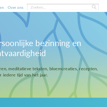
en
Over ons
rsoonlijke bezinning en
htvaardigheid
ren, meditatieve teksten, bloemcreaties, recepten,
 iedere tijd van het jaar.