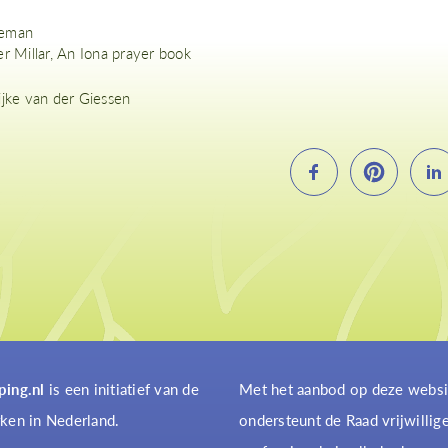
eman
r Millar, An Iona prayer book
ijke van der Giessen
ping.nl
is een initiatief van de
Met het aanbod op deze websi
ken in Nederland.
ondersteunt de Raad vrijwillig