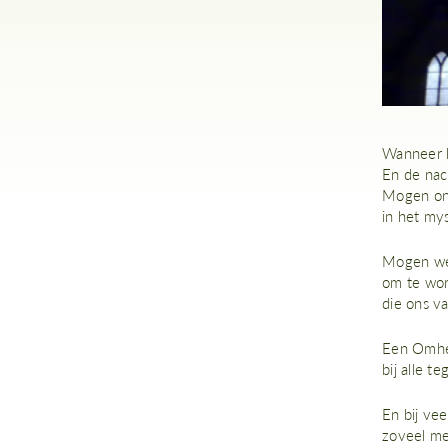
Wanneer 
En de nac
Mogen onz
in het my
Mogen we 
om te wo
die ons va
Een Omhel
bij alle t
En bij veel
zoveel m