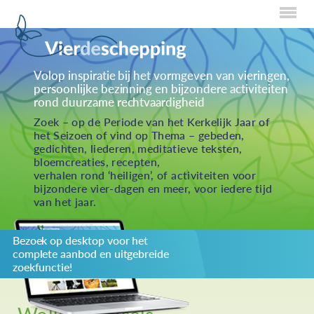
Home
Volop inspiratie bij het vormgeven van vieringen,
persoonlijke bezinning en bijzondere activiteiten
Over Creaties
rond duurzame rechtvaardigheid
Over Vieren
Zoek – op de Periode van het Kerkelijk Jaar of
het Seizoen of vind op Thema – gebeden,
Over Eten
gedichten, liederen, meditatieve teksten,
bloemcreaties, recepten,
Over Activiteiten
verhalen rond ‘heiligen’, of activiteiten voor
bijzondere vier-dagen en meer, voor iedere tijd
Inzenden
van het jaar.
Over ons
Bezoek op desktop voor het
Privacybeleid
complete aanbod en uitgebreide
Redactiestatuut
zoekfunctie!
log in