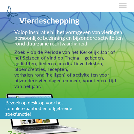
Home
Volop inspiratie bij het vormgeven van vieringen,
persoonlijke bezinning en bijzondere activiteiten
Over Creaties
rond duurzame rechtvaardigheid
Over Vieren
Zoek – op de Periode van het Kerkelijk Jaar of
het Seizoen of vind op Thema – gebeden,
Over Eten
gedichten, liederen, meditatieve teksten,
bloemcreaties, recepten,
Over Activiteiten
verhalen rond ‘heiligen’, of activiteiten voor
bijzondere vier-dagen en meer, voor iedere tijd
Inzenden
van het jaar.
Over ons
Bezoek op desktop voor het
Privacybeleid
complete aanbod en uitgebreide
Redactiestatuut
zoekfunctie!
log in