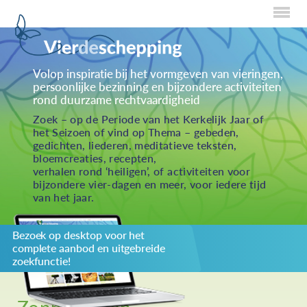
Home
Volop inspiratie bij het vormgeven van vieringen,
persoonlijke bezinning en bijzondere activiteiten
Over Creaties
rond duurzame rechtvaardigheid
Over Vieren
Zoek – op de Periode van het Kerkelijk Jaar of
het Seizoen of vind op Thema – gebeden,
Over Eten
gedichten, liederen, meditatieve teksten,
bloemcreaties, recepten,
Over Activiteiten
verhalen rond ‘heiligen’, of activiteiten voor
bijzondere vier-dagen en meer, voor iedere tijd
Inzenden
van het jaar.
Over ons
Bezoek op desktop voor het
Privacybeleid
complete aanbod en uitgebreide
Redactiestatuut
zoekfunctie!
log in