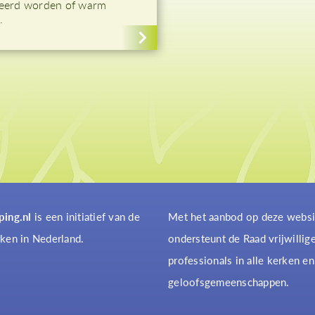
eerd worden of warm
.
ping.nl
is een initiatief van de
Met het aanbod op deze websi
ken in Nederland.
ondersteunt de Raad vrijwillig
professionals in alle kerken en
geloofsgemeenschappen.