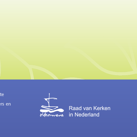
te
ers en