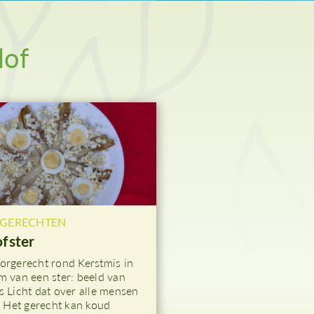
woensdag
Palmzondag
Witte Donderdag
lof
Goede Vrijdag
Stille Zaterdag
GERECHTEN
ofster
orgerecht rond Kerstmis in
m van een ster: beeld van
s Licht dat over alle mensen
t. Het gerecht kan koud