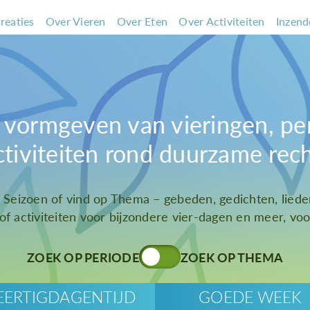
reaties
Over Vieren
Over Eten
Over Activiteiten
Inzend
et vormgeven van vieringen, pe
ctiviteiten rond duurzame rec
t Seizoen of vind op Thema – gebeden, gedichten, liede
 of activiteiten voor bijzondere vier-dagen en meer, voor
ZOEK OP PERIODE
ZOEK OP THEMA
EERTIGDAGENTIJD
GOEDE WEEK