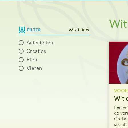
As
Wit
FILTER
Wis filters
Activiteiten
Creaties
Eten
Vieren
VOOR
Witl
Een vo
de vor
God al
straal