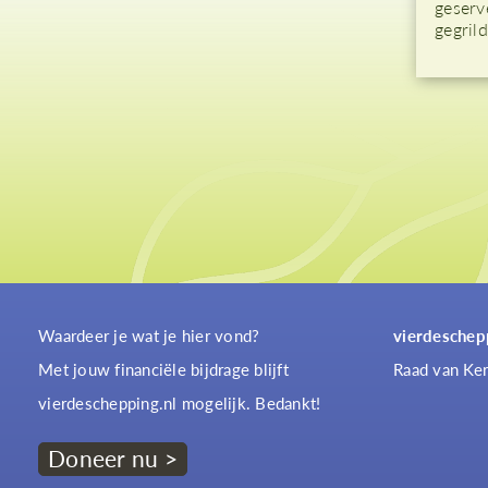
geserv
gegrild
Waardeer je wat je hier vond?
vierdeschep
Met jouw financiële bijdrage blijft
Raad van Ker
vierdeschepping.nl mogelijk. Bedankt!
Doneer nu >