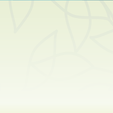
Hemelvaart
Paasnacht
Paasdagen
Beloken Pasen