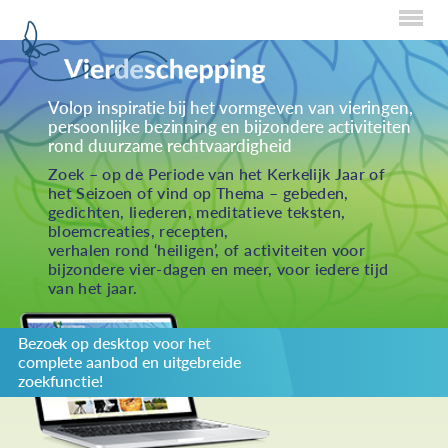
Home
Volop inspiratie bij het vormgeven van vieringen,
persoonlijke bezinning en bijzondere activiteiten
Over Creaties
rond duurzame rechtvaardigheid
Over Vieren
Zoek – op de Periode van het Kerkelijk Jaar of
het Seizoen of vind op Thema – gebeden,
Over Eten
gedichten, liederen, meditatieve teksten,
bloemcreaties, recepten,
Over Activiteiten
verhalen rond ‘heiligen’, of activiteiten voor
bijzondere vier-dagen en meer, voor iedere tijd
Inzenden
van het jaar.
Over ons
Bezoek op desktop voor het
Privacybeleid
complete aanbod en uitgebreide
Redactiestatuut
zoekfunctie!
log in
KIES JE THEMA