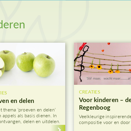
woensdag
Palmzondag
Witte Donderdag
deren
Goede Vrijdag
Stille Zaterdag
CREATIES
IES
Voor kinderen – d
ven en delen
Regenboog
t thema ‘proeven en delen’
 appels als basis dienen. In
Veelkleurige inspirerend
 ontvangen, delen en uitdelen.
compositie voor en door