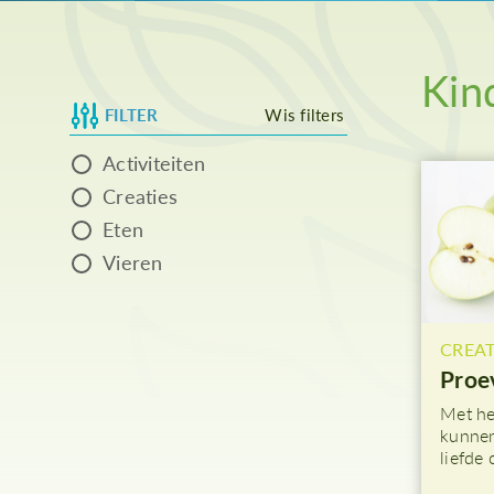
As
Kin
FILTER
Wis filters
Activiteiten
Creaties
Eten
Vieren
CREAT
Proe
Met he
kunnen
liefde