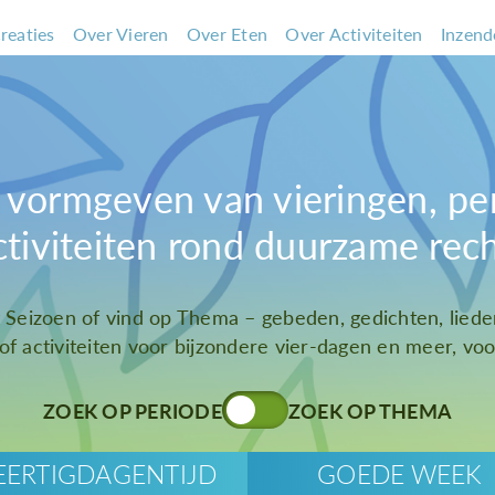
reaties
Over Vieren
Over Eten
Over Activiteiten
Inzend
et vormgeven van vieringen, pe
ctiviteiten rond duurzame rec
t Seizoen of vind op Thema – gebeden, gedichten, liede
 of activiteiten voor bijzondere vier-dagen en meer, voor
ZOEK OP PERIODE
ZOEK OP THEMA
EERTIGDAGENTIJD
GOEDE WEEK