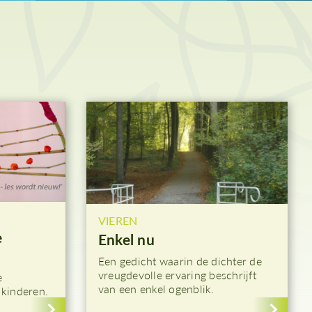
Hemelvaart
Paasnacht
Paasdagen
Beloken Pasen
VIEREN
e
Enkel nu
Een gedicht waarin de dichter de
vreugdevolle ervaring beschrijft
e
van een enkel ogenblik.
 kinderen.