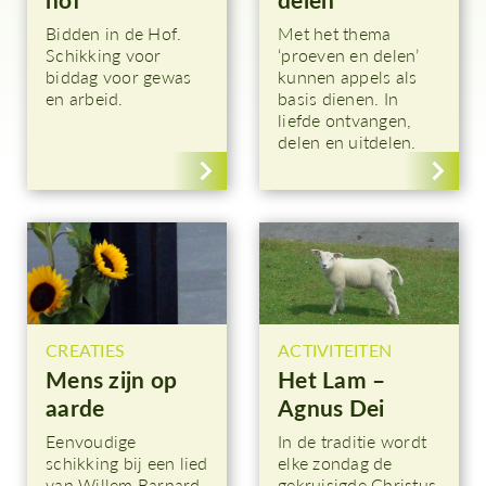
Bidden in de Hof.
Met het thema
Schikking voor
‘proeven en delen’
biddag voor gewas
kunnen appels als
en arbeid.
basis dienen. In
liefde ontvangen,
delen en uitdelen.
CREATIES
ACTIVITEITEN
Mens zijn op
Het Lam –
aarde
Agnus Dei
Eenvoudige
In de traditie wordt
schikking bij een lied
elke zondag de
van Willem Barnard.
gekruisigde Christus