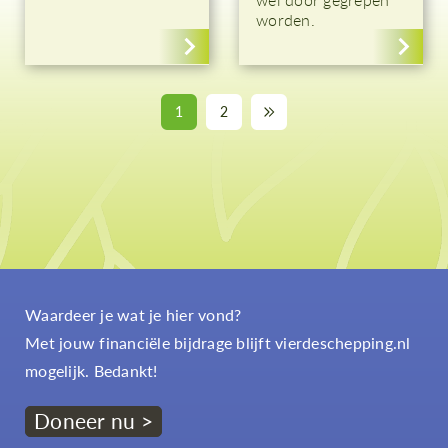
worden.
1
2
Waardeer je wat je hier vond?
Met jouw financiële bijdrage blijft vierdeschepping.nl
mogelijk. Bedankt!
Doneer nu >