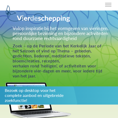
Home
Volop inspiratie bij het vormgeven van vieringen,
persoonlijke bezinning en bijzondere activiteiten
Over Creaties
rond duurzame rechtvaardigheid
Over Vieren
Zoek – op de Periode van het Kerkelijk Jaar of
het Seizoen of vind op Thema – gebeden,
Over Eten
gedichten, liederen, meditatieve teksten,
bloemcreaties, recepten,
Over Activiteiten
verhalen rond ‘heiligen’, of activiteiten voor
bijzondere vier-dagen en meer, voor iedere tijd
Inzenden
van het jaar.
Over ons
Bezoek op desktop voor het
Privacybeleid
complete aanbod en uitgebreide
Redactiestatuut
zoekfunctie!
log in
KIES JE THEMA