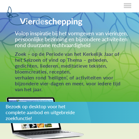
Home
Volop inspiratie bij het vormgeven van vieringen,
persoonlijke bezinning en bijzondere activiteiten
Over Creaties
rond duurzame rechtvaardigheid
Over Vieren
Zoek – op de Periode van het Kerkelijk Jaar of
het Seizoen of vind op Thema – gebeden,
Over Eten
gedichten, liederen, meditatieve teksten,
bloemcreaties, recepten,
Over Activiteiten
verhalen rond ‘heiligen’, of activiteiten voor
bijzondere vier-dagen en meer, voor iedere tijd
Inzenden
van het jaar.
Over ons
Bezoek op desktop voor het
Privacybeleid
complete aanbod en uitgebreide
Redactiestatuut
zoekfunctie!
log in
KIES JE THEMA