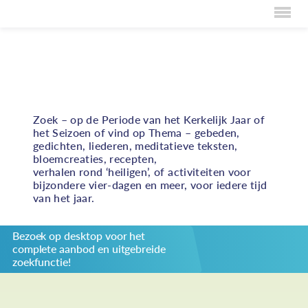
Home
Volop inspiratie bij het vormgeven van vieringen,
persoonlijke bezinning en bijzondere activiteiten
Over Creaties
rond duurzame rechtvaardigheid
Over Vieren
Zoek – op de Periode van het Kerkelijk Jaar of
het Seizoen of vind op Thema – gebeden,
Over Eten
gedichten, liederen, meditatieve teksten,
bloemcreaties, recepten,
Over Activiteiten
verhalen rond ‘heiligen’, of activiteiten voor
bijzondere vier-dagen en meer, voor iedere tijd
Inzenden
van het jaar.
Over ons
Bezoek op desktop voor het
Privacybeleid
complete aanbod en uitgebreide
Redactiestatuut
zoekfunctie!
log in
KIES JE THEMA