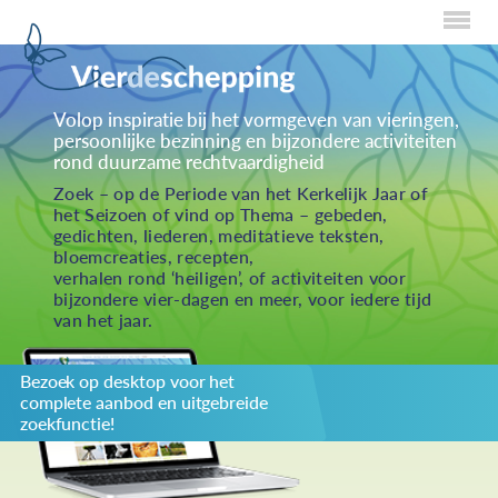
Home
Volop inspiratie bij het vormgeven van vieringen,
persoonlijke bezinning en bijzondere activiteiten
Over Creaties
rond duurzame rechtvaardigheid
Over Vieren
Zoek – op de Periode van het Kerkelijk Jaar of
het Seizoen of vind op Thema – gebeden,
Over Eten
gedichten, liederen, meditatieve teksten,
bloemcreaties, recepten,
Over Activiteiten
verhalen rond ‘heiligen’, of activiteiten voor
bijzondere vier-dagen en meer, voor iedere tijd
Inzenden
van het jaar.
Over ons
Bezoek op desktop voor het
Privacybeleid
complete aanbod en uitgebreide
Redactiestatuut
zoekfunctie!
log in
KIES JE THEMA