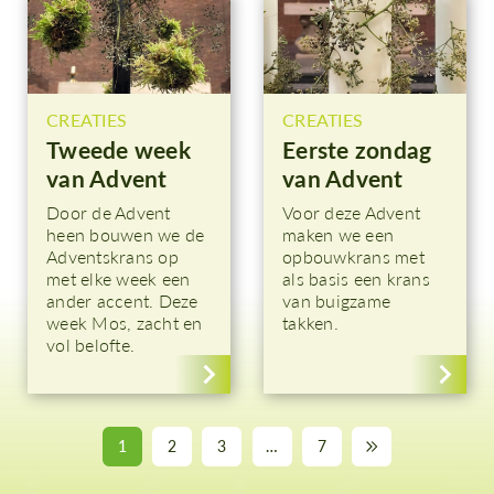
CREATIES
CREATIES
Tweede week
Eerste zondag
van Advent
van Advent
Door de Advent
Voor deze Advent
heen bouwen we de
maken we een
Adventskrans op
opbouwkrans met
met elke week een
als basis een krans
ander accent. Deze
van buigzame
week Mos, zacht en
takken.
vol belofte.
1
2
3
…
7