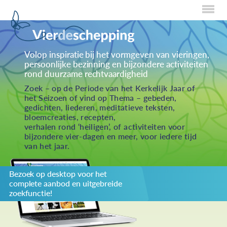
Home
Volop inspiratie bij het vormgeven van vieringen,
persoonlijke bezinning en bijzondere activiteiten
Over Creaties
rond duurzame rechtvaardigheid
Over Vieren
Zoek – op de Periode van het Kerkelijk Jaar of
het Seizoen of vind op Thema – gebeden,
Over Eten
gedichten, liederen, meditatieve teksten,
bloemcreaties, recepten,
Over Activiteiten
verhalen rond ‘heiligen’, of activiteiten voor
bijzondere vier-dagen en meer, voor iedere tijd
Inzenden
van het jaar.
Over ons
Bezoek op desktop voor het
Privacybeleid
complete aanbod en uitgebreide
Redactiestatuut
zoekfunctie!
log in
KIES JE THEMA