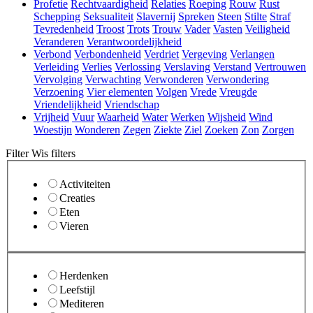
Profetie
Rechtvaardigheid
Relaties
Roeping
Rouw
Rust
Schepping
Seksualiteit
Slavernij
Spreken
Steen
Stilte
Straf
Tevredenheid
Troost
Trots
Trouw
Vader
Vasten
Veiligheid
Veranderen
Verantwoordelijkheid
Verbond
Verbondenheid
Verdriet
Vergeving
Verlangen
Verleiding
Verlies
Verlossing
Verslaving
Verstand
Vertrouwen
Vervolging
Verwachting
Verwonderen
Verwondering
Verzoening
Vier elementen
Volgen
Vrede
Vreugde
Vriendelijkheid
Vriendschap
Vrijheid
Vuur
Waarheid
Water
Werken
Wijsheid
Wind
Woestijn
Wonderen
Zegen
Ziekte
Ziel
Zoeken
Zon
Zorgen
Filter
Wis filters
Activiteiten
Creaties
Eten
Vieren
Herdenken
Leefstijl
Mediteren