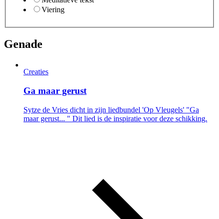
Viering
Genade
Creaties
Ga maar gerust
Sytze de Vries dicht in zijn liedbundel 'Op Vleugels' "Ga
maar gerust... " Dit lied is de inspiratie voor deze schikking.