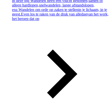
in deze tijd Wandelen heeft een vlucht genomen,samen of
alleen hardlopen,snelwandelen, lange afstandslopen,
enz.Wandelen om orde op zaken te stellenin je lichaam, in je
geest.Even los te raken van de druk van alledagvan het werk,
het beroep dat op