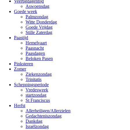
Veertigdagentijd
Aswoensdag
Goede week
Palmzondag
Witte Donderdag
Goede Vrijdag
Stille Zaterdag
Paastijd
Hemelvaart
Paasnacht
Paasdagen
Beloken Pasen
Pinksteren
Zomer
Ziekenzondag
Trinitatis
Scheppingsperiode
Vredesweek
startzondag
St Franciscus
Herfst
Allerheiligen/Allerzielen
Gedachteniszondag
Dankdag
Israëlzondag