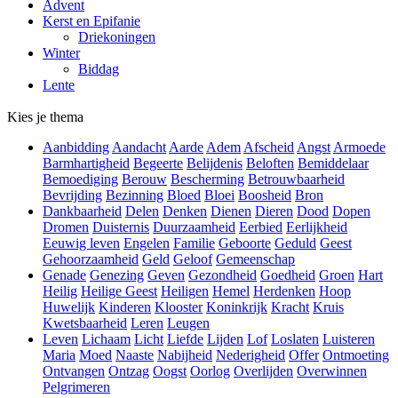
Advent
Kerst en Epifanie
Driekoningen
Winter
Biddag
Lente
Kies je thema
Aanbidding
Aandacht
Aarde
Adem
Afscheid
Angst
Armoede
Barmhartigheid
Begeerte
Belijdenis
Beloften
Bemiddelaar
Bemoediging
Berouw
Bescherming
Betrouwbaarheid
Bevrijding
Bezinning
Bloed
Bloei
Boosheid
Bron
Dankbaarheid
Delen
Denken
Dienen
Dieren
Dood
Dopen
Dromen
Duisternis
Duurzaamheid
Eerbied
Eerlijkheid
Eeuwig leven
Engelen
Familie
Geboorte
Geduld
Geest
Gehoorzaamheid
Geld
Geloof
Gemeenschap
Genade
Genezing
Geven
Gezondheid
Goedheid
Groen
Hart
Heilig
Heilige Geest
Heiligen
Hemel
Herdenken
Hoop
Huwelijk
Kinderen
Klooster
Koninkrijk
Kracht
Kruis
Kwetsbaarheid
Leren
Leugen
Leven
Lichaam
Licht
Liefde
Lijden
Lof
Loslaten
Luisteren
Maria
Moed
Naaste
Nabijheid
Nederigheid
Offer
Ontmoeting
Ontvangen
Ontzag
Oogst
Oorlog
Overlijden
Overwinnen
Pelgrimeren