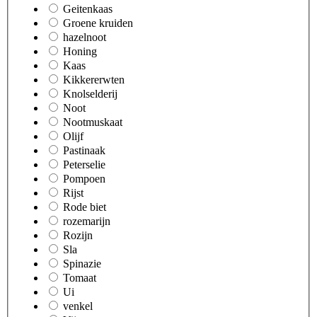
Geitenkaas
Groene kruiden
hazelnoot
Honing
Kaas
Kikkererwten
Knolselderij
Noot
Nootmuskaat
Olijf
Pastinaak
Peterselie
Pompoen
Rijst
Rode biet
rozemarijn
Rozijn
Sla
Spinazie
Tomaat
Ui
venkel